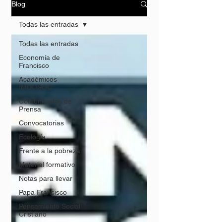
Blog
Todas las entradas
Todas las entradas
Economía de
Francisco
Académicos
IMDOSOC
Comunicados de
Prensa
Convocatorias
Ecología
Frente a la pobreza
Material formativo
Notas para llevar
Papa Francisco
Pensamiento Social
Cristiano