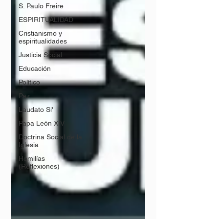
S. Paulo Freire
ESPIRITUALIDAD
Cristianismo y
espiritualidades
Justicia Social
Educación
Político
Paz
Laudato Si'
Papa León XIV
Doctrina Social de la
Iglesia
Homilías
(Reflexiones)