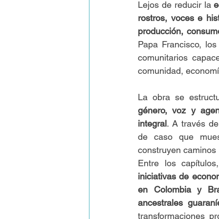
Lejos de reducir la 
e
rostros, voces e hi
producción, consumo
Papa Francisco, los
comunitarios capace
comunidad, economía 
La obra se estructu
género, voz y agenci
integral
. A través de
de caso que muest
construyen caminos 
Entre los capítulo
iniciativas de econo
en Colombia y Bra
ancestrales guaran
transformaciones pr