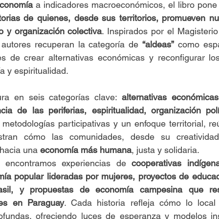
conomía
 a indicadores macroeconómicos, el libro pone 
storias de quienes, desde sus territorios, promueven n
 y organización colectiva
. Inspirados por el Magisterio
 autores recuperan la categoría de 
“aldeas”
 como espa
s de crear alternativas económicas y reconfigurar los 
y espiritualidad.
ra en seis categorías clave: 
alternativas económicas
a de las periferias, espiritualidad, organización polí
 metodologías participativas y un enfoque territorial, re
ran cómo las comunidades, desde su creatividad y
hacia una 
economía más humana
, justa y solidaria.
s, encontramos experiencias de 
cooperativas indígen
mía popular lideradas por mujeres, proyectos de educac
sil, y propuestas de economía campesina que res
íes en Paraguay
. Cada historia refleja cómo lo local
ofundas, ofreciendo luces de esperanza y modelos ins