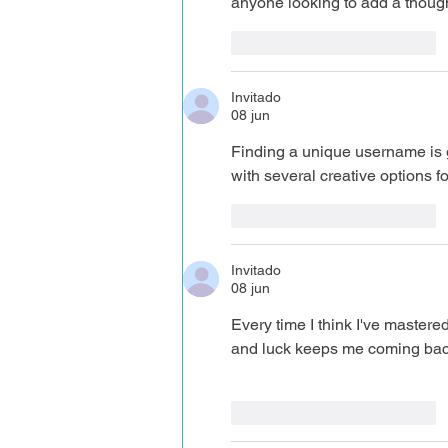
anyone looking to add a thought
Me gusta
Reaccionar
Invitado
08 jun
Finding a unique username is g
with several creative options 
Me gusta
Reaccionar
Invitado
08 jun
Every time I think I've mastered
and luck keeps me coming bac
Me gusta
Reaccionar