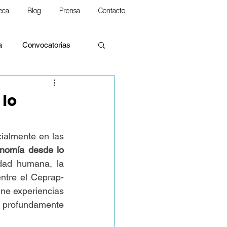
teca
Blog
Prensa
Contacto
a
Convocatorias
lo
alidades
ialmente en las 
nomía desde lo 
dad humana, la 
rina Social de la Iglesia
entre el Ceprap-
ne experiencias 
 profundamente 