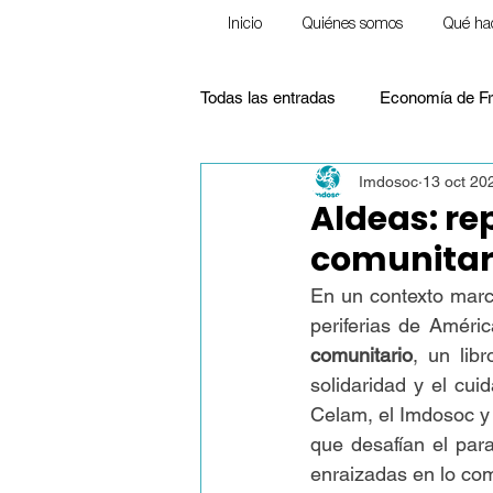
Inicio
Quiénes somos
Qué ha
Todas las entradas
Economía de Fr
Imdosoc
13 oct 20
Ecología
Frente a la pobreza
Aldeas: re
comunitar
Pensamiento Social Cristiano
En un contexto marca
periferias de Améric
comunitario
, un lib
Justicia Social
Educación
solidaridad y el cui
Celam, el Imdosoc y 
que desafían el par
Homilías (Reflexiones)
enraizadas en lo com