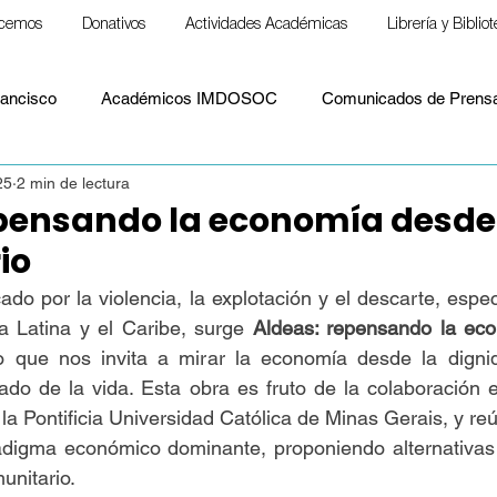
cemos
Donativos
Actividades Académicas
Librería y Biblio
ancisco
Académicos IMDOSOC
Comunicados de Prens
25
2 min de lectura
Material formativo
Notas para llevar
Papa Francisco
pensando la economía desde 
io
S. Paulo Freire
ESPIRITUALIDAD
Cristianismo y espiritu
do por la violencia, la explotación y el descarte, espec
a Latina y el Caribe, surge 
Aldeas: repensando la eco
ro que nos invita a mirar la economía desde la digni
Político
Paz
Laudato Si'
Papa León XIV
Doct
dado de la vida. Esta obra es fruto de la colaboración 
la Pontificia Universidad Católica de Minas Gerais, y reú
adigma económico dominante, proponiendo alternativas
unitario.