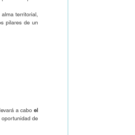
lma territorial, 
donde la solidaridad, la espiritualidad y la participación comunitaria sean los pilares de un 
llevará a cabo 
el 
 oportunidad de 