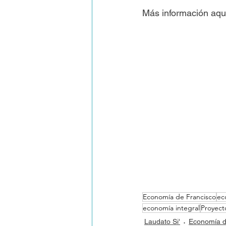
Más información aquí 
Economía de Francisco
ec
economía integral
Proyect
Laudato Si'
Economía d