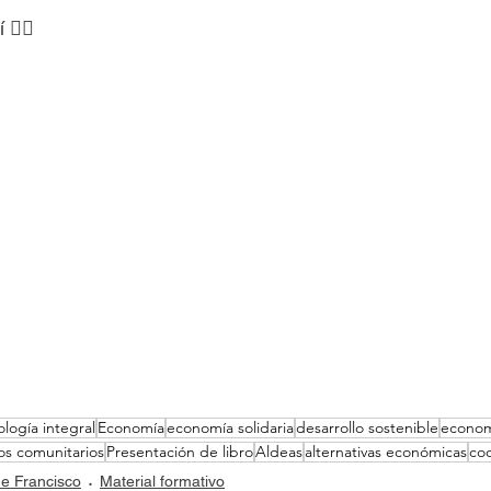
👇🏼
ología integral
Economía
economía solidaria
desarrollo sostenible
econom
os comunitarios
Presentación de libro
Aldeas
alternativas económicas
coo
e Francisco
Material formativo