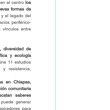
en el centro 
los 
uevas formas de 
 y el legado del 
cios periférico-
vínculos entre 
, diversidad de 
tica y ecología 
úne 11 estudios 
 resistencia, 
as en Chiapas, 
ión comunitaria 
catan saberes 
 puede generar 
piradores para 