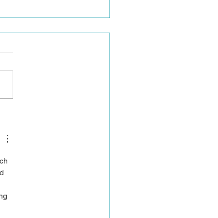
a de Agricultura y
icia en la Economía
Francisco
ch 
d 
ng 