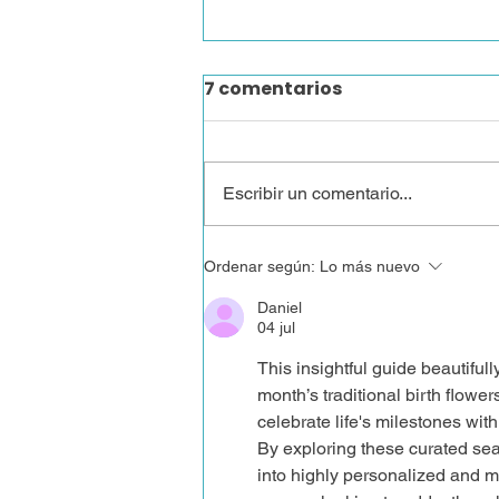
7 comentarios
Escribir un comentario...
¿Hay esperanza en
Ordenar según:
Lo más nuevo
medio de la crisis? Cinco
Daniel
tesis para repensar la
04 jul
economía
This insightful guide beautif
month’s traditional birth flowers.
celebrate life's milestones with
By exploring these curated seas
into highly personalized and me