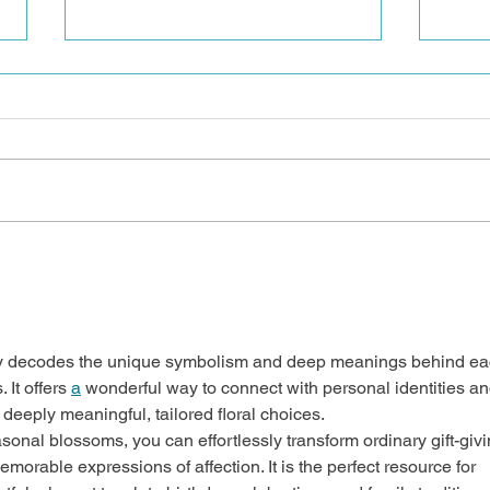
¿Por qué otra economía
Vill
es necesaria?
just
de 
ully decodes the unique symbolism and deep meanings behind ea
 It offers 
a
 wonderful way to connect with personal identities an
 deeply meaningful, tailored floral choices.
onal blossoms, you can effortlessly transform ordinary gift-givi
morable expressions of affection. It is the perfect resource for 