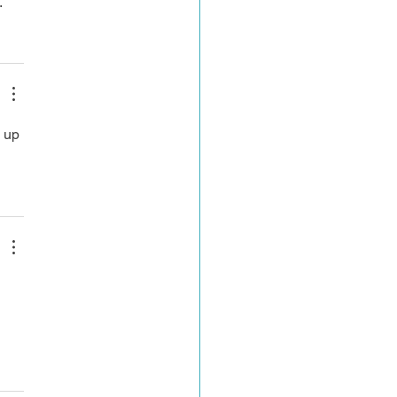
.
 up 
 