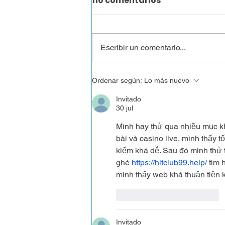
110 comentarios
Escribir un comentario...
Convocatoria
Ordenar según:
Lo más nuevo
Fotográfica 2026:
Invitado
“Retratar para
30 jul
transformar: la dignidad
Mình hay thử qua nhiều mục k
humana en imágenes”
bài và casino live, mình thấy t
kiếm khá dễ. Sau đó mình thử 
ghé 
https://hitclub99.help/
 tìm 
mình thấy web khá thuận tiện 
Me gusta
Reaccionar
Invitado