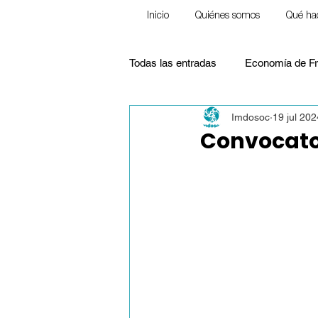
Inicio
Quiénes somos
Qué ha
Todas las entradas
Economía de Fr
Imdosoc
19 jul 202
Ecología
Frente a la pobreza
Convocator
Pensamiento Social Cristiano
Justicia Social
Educación
Homilías (Reflexiones)