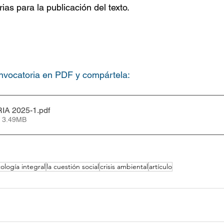
as para la publicación del texto.
nvocatoria en PDF y compártela:
A 2025-1
.pdf
• 3.49MB
ología integral
la cuestión social
crisis ambiental
artículo