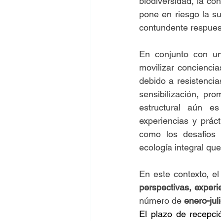
biodiversidad, la con
pone en riesgo la s
contundente respuest
En conjunto con una
movilizar conciencia
debido a resistencia
sensibilización, pro
estructural aún es 
experiencias y prác
como los desafíos 
ecología integral qu
En este contexto, e
perspectivas, experi
número de
 enero-jul
El plazo de recepci