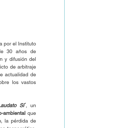
 por el Instituto 
de 30 años de 
n y difusión del 
to de arbitraje 
e actualidad de 
bre los vastos 
Laudato Si
´
, un 
io-ambiental
 que 
, la pérdida de 