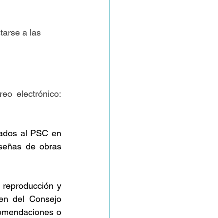
tarse a las 
Ambos archivos se deben enviar en formato electrónico al siguiente correo electrónico: 
ados al PSC en 
señas de obras 
 reproducción y 
en del Consejo 
comendaciones o 