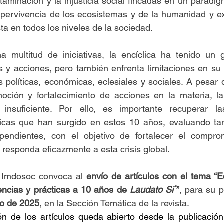
taminación y la injusticia social fincadas en un paradig
upervivencia de los ecosistemas y de la humanidad y ex
a en todos los niveles de la sociedad.
 multitud de iniciativas, la encíclica ha tenido un g
s y acciones, pero también enfrenta limitaciones en su
s políticas, económicas, eclesiales y sociales. A pesar d
moción y fortalecimiento de acciones en la materia, la
insuficiente. Por ello, es importante recuperar las
ticas que han surgido en estos 10 años, evaluando tan
pendientes, con el objetivo de fortalecer el compro
e responda eficazmente a esta crisis global.
l Imdosoc convoca al 
envío de artículos con el tema “Ec
encias y prácticas a 10 años de 
Laudato Si
´”
, para su p
io de 2025
, en la Sección Temática de la revista.
ón de los artículos queda abierto desde la publicación