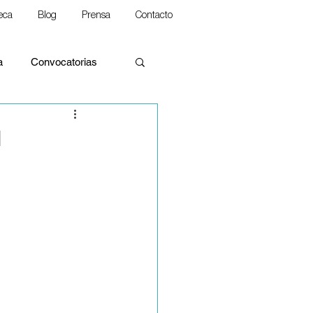
teca
Blog
Prensa
Contacto
a
Convocatorias
1
alidades
rina Social de la Iglesia