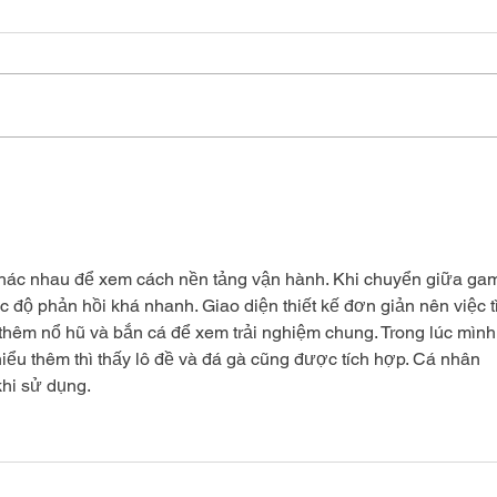
"Someter la tierra y
Con
dominar a los seres
Cues
vivos" ¿una invitación a
explotar?
hác nhau để xem cách nền tảng vận hành. Khi chuyển giữa ga
ốc độ phản hồi khá nhanh. Giao diện thiết kế đơn giản nên việc t
thêm nổ hũ và bắn cá để xem trải nghiệm chung. Trong lúc mình
hiểu thêm thì thấy lô đề và đá gà cũng được tích hợp. Cá nhân 
khi sử dụng.