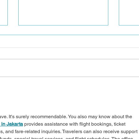
El docente, agente de
Hum
cambio social
Rede
el v
resp
ave. It's surely recommendable. You also may know about the 
que
 in Jakarta
 provides assistance with flight bookings, ticket 
 and fare-related inquiries. Travelers can also receive support 
unds, special travel services, and flight schedules. The office 