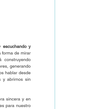
y 
escuchando y 
 forma de mirar 
 construyendo 
ores, generando 
s hablar desde 
y abrirnos sin 
ra sincera y en 
confianza con él o la dialogante, formando vínculos y encuentros importantes para nuestro 