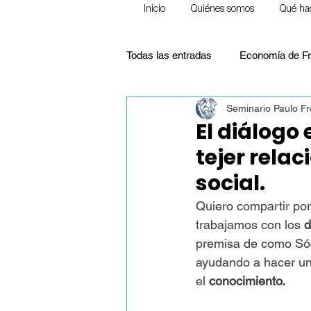
Inicio
Quiénes somos
Qué ha
Todas las entradas
Economía de Fr
Seminario Paulo Fr
Ecología
Frente a la pobreza
El diálogo
tejer relac
Pensamiento Social Cristiano
social.
Quiero compartir por
Justicia Social
Educación
trabajamos con los 
d
premisa de como Sóc
ayudando a hacer un a
Homilías (Reflexiones)
el 
conocimiento.