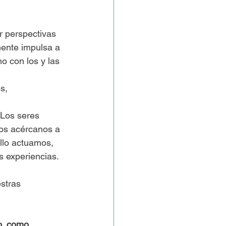
r perspectivas 
mente impulsa a 
 con los y las 
s, 
 Los seres 
os acércanos a 
llo actuamos, 
s experiencias.
stras 
o, como 