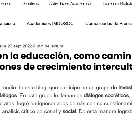
cemos
Donativos
Actividades Académicas
Librería y Biblio
ancisco
Académicos IMDOSOC
Comunicados de Prens
eire
23 sept 2022
2 min de lectura
Material formativo
Notas para llevar
Papa Francisco
 en la educación, como cami
iones de crecimiento intercul
S. Paulo Freire
ESPIRITUALIDAD
Cristianismo y espiritu
 medio de este blog, que participo en un grupo de 
inves
Político
Paz
Laudato Si'
Papa León XIV
Doct
iálogos
. En este grupo le llamamos 
diálogos socráticos
,
rates, logró enriquecer a los demás con su cuestionami
nálisis crítico personal y 
social
. De esta manera lograb