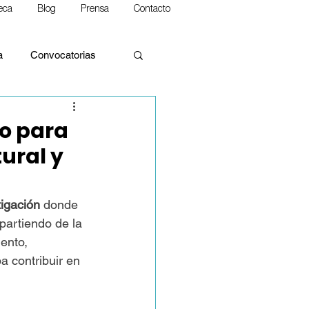
teca
Blog
Prensa
Contacto
a
Convocatorias
no para
tural y
alidades
tigación
 donde 
rina Social de la Iglesia
 partiendo de la 
ento, 
a contribuir en 