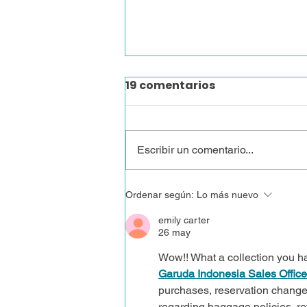
19 comentarios
Escribir un comentario...
¡Jóvenes, cambiemos la
Ordenar según:
Lo más nuevo
educación!
emily carter
26 may
Wow!! What a collection you h
Garuda Indonesia Sales Office
purchases, reservation changes,
regarding baggage policies, ref