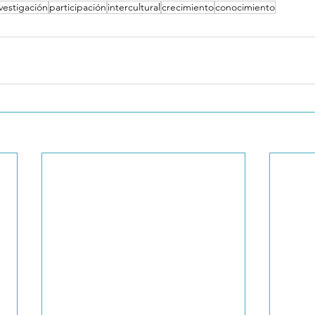
vestigación
participación
intercultural
crecimiento
conocimiento