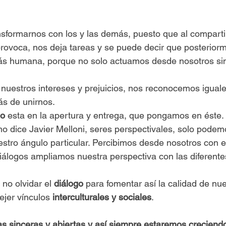
.
ansformarnos con los y las demás, puesto que al comparti
rovoca, nos deja tareas y se puede decir que posterior
s humana, porque no solo actuamos desde nosotros sino
r nuestros intereses y prejuicios, nos reconocemos iguale
 de unirnos. 
go
 esta en la apertura y entrega, que pongamos en éste.
dice Javier Melloni, seres perspectivales, solo podem
estro ángulo particular. Percibimos desde nosotros con e
iálogos ampliamos nuestra perspectiva con las diferente
 no olvidar el 
diálogo
 para fomentar así la calidad de nue
ejer vínculos 
interculturales y sociales
. 
 sinceras y abiertas y así siempre estaremos creciend