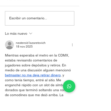
El partido más importante
Mundial de Futbo
Escribir un comentario...
no se juega en la cancha
entre la celebraci
realidad que no 
Lo más nuevo
esconder
nesteroid lazaretovich
18 nov 2025
Mientras esperaba el metro en la CDMX, 
estaba revisando comentarios de 
jugadores sobre depósitos y retiros. En 
medio de una discusión alguien mencionó 
betmaster no me deja retirar dinero
, y 
como tenía tiempo, entré al sitio. Me 
enganché rápido con un slot de símbolos 
dorados que terminó soltando una ronda 
de comodines que me dejó arriba. La 
espera se me hizo corta y me quedé de 
buen humor todo el camino a casa.