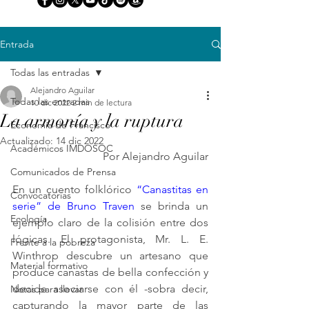
Entrada
Todas las entradas
Alejandro Aguilar
Todas las entradas
10 dic 2022
2 min de lectura
La armonía y la ruptura
Economía de Francisco
Actualizado:
14 dic 2022
Académicos IMDOSOC
Por Alejandro Aguilar
Comunicados de Prensa
En un cuento folklórico 
“Canastitas en 
Convocatorias
serie” de Bruno Traven
 se brinda un 
Ecología
ejemplo claro de la colisión entre dos 
lógicas. El protagonista, Mr. L. E. 
Frente a la pobreza
Winthrop descubre un artesano que 
Material formativo
produce canastas de bella confección y 
decide asociarse con él -sobra decir, 
Notas para llevar
capturando la mayor parte de las 