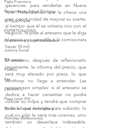
Papa Francisco
ganancias- para venderlas en Nueva 
Pensamiento Social Cristiano
York. Pretendiendo que le ofrece una 
gran oportunidad de mejorar su suerte, 
S. Paulo Freire
al tiempo que él se volvería rico con el 
ESPIRITUALIDAD
negocio, le pide al artesano que le diga 
el precio por canastilla si le comisionara 
Cristianismo y espiritualidades
hacer 10 mil.
Justicia Social
Educación
El artesano, después de reflexionarlo 
largamente, le informa del precio, que 
Político
será muy elevado por pieza, lo que 
Paz
Winthrop no llega a entender. Las 
razones son simples: si el artesano se 
Laudato Si'
dedica a hacer canastitas no podrá 
Papa León XIV
cultivar su milpa y tendrá que comprar 
todo lo que necesita para subsistir, lo 
Doctrina Social de la Iglesia
cual no sólo le sería más oneroso, sino 
Homilías (Reflexiones)
también un desenlace indeseable. 