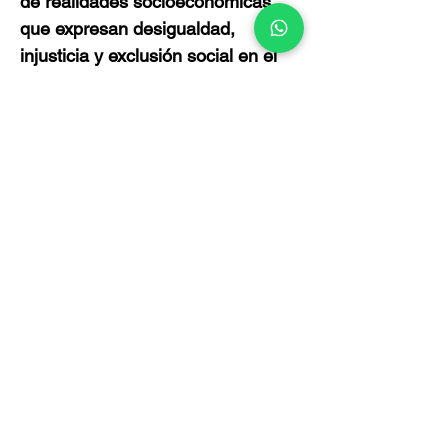
de realidades socioeconómicas
que expresan desigualdad,
injusticia y exclusión social en el
México actual. Tal es el caso de
pescadores, migrantes, enfermos
de VIH, indígenas, mineros,
indigentes... personas concretas
que no por estar marginadas o
excluidas pierden la dignidad
humana.
Política de Privacidad
La Asociación Mexicana de Promoción y
Cultura Social A.C., (“Imdosoc”),
comprometida con la protección de tus datos
personales, asumiendo la responsabilidad de
su uso, manejo, almacenamiento y
confidencialidad de acuerdo a lo establecido
en la Ley Federal de Protección de Datos