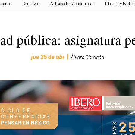
cemos
Donativos
Actividades Académicas
Librería y Biblio
ad pública: asignatura p
jue 25 de abr
  |  
Álvaro Obregón