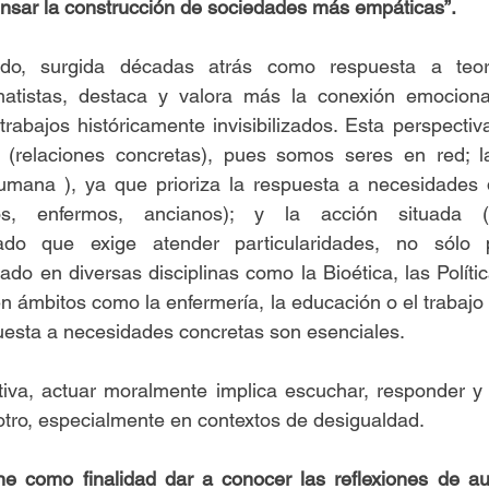
ensar la construcción de sociedades más empáticas”.
do, surgida décadas atrás como respuesta a teoría
atistas, destaca y valora más la conexión emocional
trabajos históricamente invisibilizados. Esta perspectiv
d (relaciones concretas), pues somos seres en red; la 
umana ), ya que prioriza la respuesta a necesidades 
os, enfermos, ancianos); y la acción situada (re
dado que exige atender particularidades, no sólo p
do en diversas disciplinas como la Bioética, las Política
n ámbitos como la enfermería, la educación o el trabajo s
uesta a necesidades concretas son esenciales.
iva, actuar moralmente implica escuchar, responder y
 otro, especialmente en contextos de desigualdad.
ene como finalidad dar a conocer las reflexiones de au