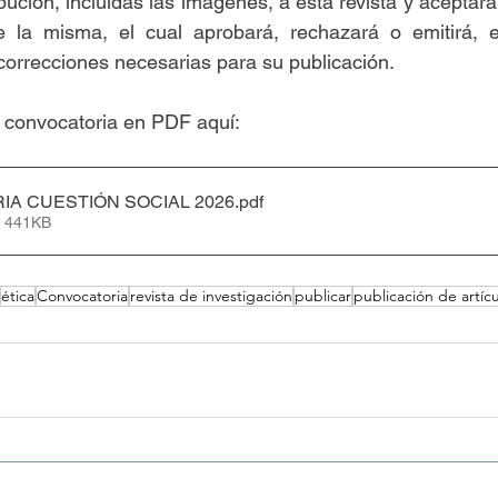
bución, incluidas las imágenes, a esta revista y aceptará
e la misma, el cual aprobará, rechazará o emitirá, e
orrecciones necesarias para su publicación.
 convocatoria en PDF aquí:
A CUESTIÓN SOCIAL 2026
.pdf
• 441KB
ética
Convocatoria
revista de investigación
publicar
publicación de artíc