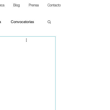
teca
Blog
Prensa
Contacto
a
Convocatorias
alidades
rina Social de la Iglesia