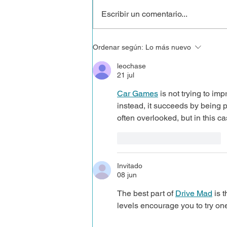
Escribir un comentario...
Convocatoria de la
Ordenar según:
Lo más nuevo
revista Signo de los
leochase
tiempos para 2026
21 jul
Car Games
 is not trying to i
instead, it succeeds by being pr
often overlooked, but in this ca
Me gusta
Reaccionar
Invitado
08 jun
The best part of 
Drive Mad
 is 
levels encourage you to try on