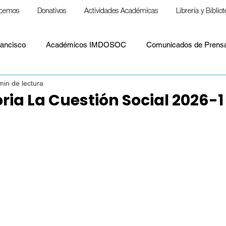
cemos
Donativos
Actividades Académicas
Librería y Biblio
ancisco
Académicos IMDOSOC
Comunicados de Prens
min de lectura
Material formativo
Notas para llevar
Papa Francisco
ia La Cuestión Social 2026-1
S. Paulo Freire
ESPIRITUALIDAD
Cristianismo y espiritu
Político
Paz
Laudato Si'
Papa León XIV
Doct