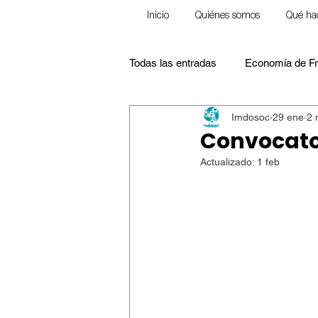
Inicio
Quiénes somos
Qué ha
Todas las entradas
Economía de Fr
Imdosoc
29 ene
2 
Ecología
Frente a la pobreza
Convocator
Actualizado:
1 feb
Pensamiento Social Cristiano
Justicia Social
Educación
Homilías (Reflexiones)