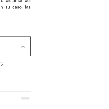
 el dictamen del 
n su caso, las 
ulo