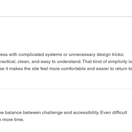
Fraternidad y cuidado:
Cur
Un camino para la paz
Cui
com
con
mpress with complicated systems or unnecessary design tricks; 
actical, clean, and easy to understand. That kind of simplicity is
se it makes the site feel more comfortable and easier to return to
the balance between challenge and accessibility. Even difficult 
e more time.