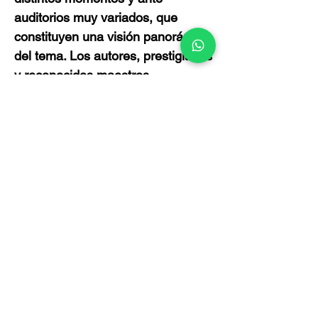
auditorios muy variados, que
constituyen una visión panorámica
del tema. Los autores, prestigiados
y reconocidos maestros,
garantizan la seriedad y
profundidad del esfuerzo. En
todos, un hilo conductor atraviesa
sus textos: contribuir a que el
derecho fundamental de la libertad
religiosa sea una realidad en
México.
Política de Privacidad
La Asociación Mexicana de Promoción y
Cultura Social A.C., (“Imdosoc”),
comprometida con la protección de tus datos