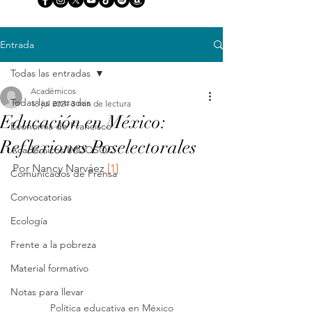
Entrada
Todas las entradas
Académicos
Todas las entradas
18 jul 2024
3 min de lectura
Educación en México:
Economía de Francisco
Reflexiones Poselectorales
Académicos IMDOSOC
Por Nancy Narváez 
[1]
Comunicados de Prensa
Convocatorias
Ecología
Frente a la pobreza
Material formativo
Notas para llevar
Política educativa en México