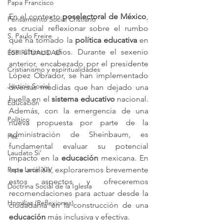
Papa Francisco
En el contexto 
poselectoral de México
, 
Pensamiento Social Cristiano
es crucial reflexionar sobre el rumbo 
S. Paulo Freire
que ha tomado la 
política educativa
 en 
los últimos años. Durante el sexenio 
ESPIRITUALIDAD
anterior, encabezado por el presidente 
Cristianismo y espiritualidades
López Obrador, se han implementado 
Justicia Social
diversas medidas que han dejado una 
huella en el 
sistema educativo
 nacional. 
Educación
Además, con la emergencia de una 
Político
nueva propuesta por parte de la 
administración de Sheinbaum, es 
Paz
fundamental evaluar su potencial 
Laudato Si'
impacto en la 
educación
 mexicana. En 
este análisis, exploraremos brevemente 
Papa León XIV
estos aspectos y ofreceremos 
Doctrina Social de la Iglesia
recomendaciones para actuar desde la 
Homilías (Reflexiones)
ciudadanía en la construcción de una 
educación
 más inclusiva y efectiva.