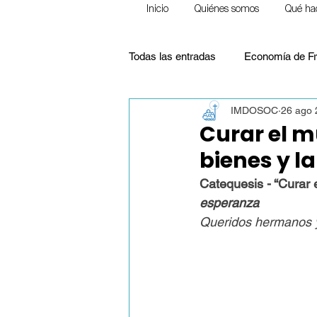
Inicio
Quiénes somos
Qué ha
Todas las entradas
Economía de Fr
IMDOSOC
26 ago 
Ecología
Frente a la pobreza
Curar el m
bienes y l
Pensamiento Social Cristiano
Catequesis - “Curar 
esperanza
Queridos hermanos y
Justicia Social
Educación
Homilías (Reflexiones)