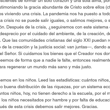
onscientes de formar un solo corazón y una sola alma, po
timoniando la gracia abundante de Cristo sobre ellos (cf
s viviendo una crisis. La pandemia nos ha puesto a todos
a crisis no se puede salir iguales, o salimos mejores, o 
ón. Después de la crisis, ¿seguiremos con este sistema
e desprecio por el cuidado del ambiente, de la creación, d
Que las comunidades cristianas del siglo XXI puedan r
de la creación y la justicia social: van juntas—, dando a
el Señor. Si cuidamos los bienes que el Creador nos do
eemos de forma que a nadie le falte, entonces realmen
para regenerar un mundo más sano y más justo.
nsemos en los niños. Leed las estadísticas: cuántos niños
o buena distribución de las riquezas, por un sistema e
ántos niños, hoy, no tienen derecho a la escuela, por el 
los niños necesitados por hambre y por falta de educac
és de esta crisis debemos salir mejores. Gracias.