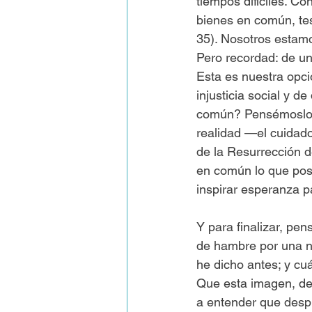
tiempos difíciles. C
bienes en común, tes
35). Nosotros estamo
Pero recordad: de un
Esta es nuestra opci
injusticia social y d
común? Pensémoslo. 
realidad —el cuidado 
de la Resurrección d
en común lo que pos
inspirar esperanza 
Y para finalizar, pe
de hambre por una n
he dicho antes; y cu
Que esta imagen, de 
a entender que despu