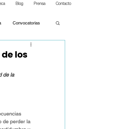
teca
Blog
Prensa
Contacto
a
Convocatorias
 de los
alidades
d de la 
rina Social de la Iglesia
ecuencias 
 de perder la 