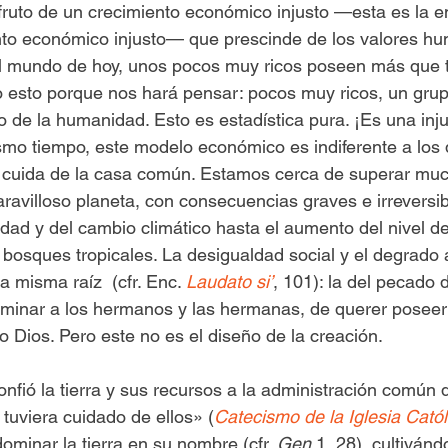
fruto de un crecimiento económico injusto —esta es la e
ento económico injusto— que prescinde de los valores h
l mundo de hoy, unos pocos muy ricos poseen más que to
 esto porque nos hará pensar: pocos muy ricos, un grup
o de la humanidad. Esto es estadística pura. ¡Es una inju
ismo tiempo, este modelo económico es indiferente a los d
 cuida de la casa común. Estamos cerca de superar muc
ravilloso planeta, con consecuencias graves e irreversibl
idad y del cambio climático hasta el aumento del nivel de
s bosques tropicales. La desigualdad social y el degrado
a misma raíz  (cfr. Enc. 
Laudato si’
, 101): la del pecado 
minar a los hermanos y las hermanas, de querer poseer 
o Dios. Pero este no es el diseño de la creación.
nfió la tierra y sus recursos a la administración común d
uviera cuidado de ellos» (
Catecismo de la Iglesia Catól
ominar la tierra en su nombre (cfr. 
Gen
 1, 28), cultivánd