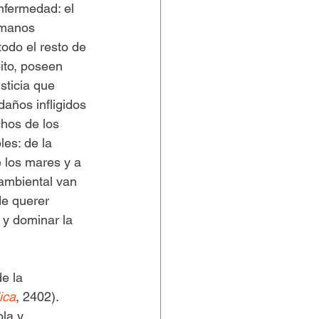
nfermedad: el 
umanos 
do el resto de 
ito, poseen 
sticia que 
años infligidos 
hos de los 
es: de la 
 los mares y a 
 ambiental van 
de querer 
y dominar la 
e la 
ica
, 2402). 
ola y 