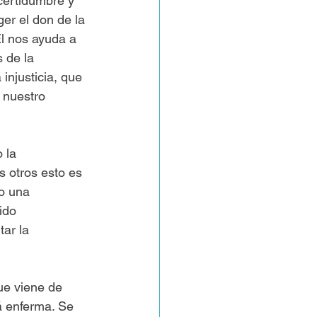
certidumbre y 
ger el don de la 
l nos ayuda a 
 de la 
injusticia, que 
 nuestro 
 la 
 otros esto es 
o una 
ido 
ar la 
ue viene de 
 enferma. Se 