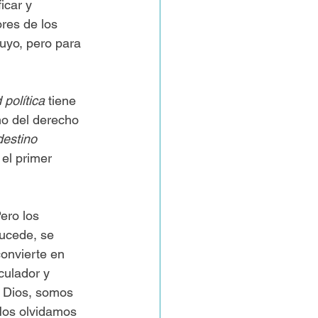
icar y 
res de los 
tuyo, pero para 
 política
 tiene 
mo del derecho 
destino 
 el primer 
ero los 
sucede, se 
onvierte en 
culador y 
 Dios, somos 
Nos olvidamos 