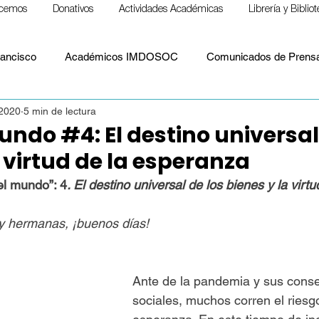
cemos
Donativos
Actividades Académicas
Librería y Biblio
ancisco
Académicos IMDOSOC
Comunicados de Prens
2020
5 min de lectura
Material formativo
Notas para llevar
Papa Francisco
undo #4: El destino universal
a virtud de la esperanza
S. Paulo Freire
ESPIRITUALIDAD
Cristianismo y espiritu
el mundo”: 4
. El destino universal de los bienes y la virtu
 hermanas, ¡buenos días!
Político
Paz
Laudato Si'
Papa León XIV
Doct
Ante de la pandemia y sus cons
sociales, muchos corren el riesgo