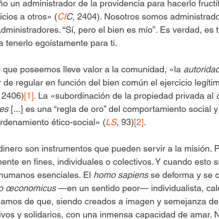
 un administrador de la providencia para hacerlo fructif
cios a otros» (
CI
C
, 2404). Nosotros somos administrado
ministradores. “Sí, pero el bien es mío”. Es verdad, es 
a tenerlo egoístamente para ti.
 que poseemos lleve valor a la comunidad, «la 
autoridad
 de regular en función del bien común el ejercicio legíti
, 2406)
[1]
. La «subordinación de la propiedad privada al 
nes
 [...] es una “regla de oro” del comportamiento social y
ordenamiento ético-social» (
LS
, 93)
[2]
.
dinero son instrumentos que pueden servir a la misión. P
ente en fines, individuales o colectivos. Y cuando esto 
 humanos esenciales. El 
homo sapiens
 se deforma y se c
o œconomicus
 —en un sentido peor— individualista, cal
damos de que, siendo creados a imagen y semejanza de
tivos y solidarios, con una inmensa capacidad de amar. 