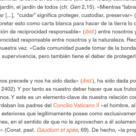
rdín, el jardín de todos (cfr. 
Gen
 2,15). «Mientras “labrar
ar [...],  “cuidar” significa proteger, custodiar, preservar» (
pretar esto como carta blanca para hacer de la tierra lo 
ción de reciprocidad responsable» (
ibid
.) entre nosotros 
procidad responsable entre nosotros y la naturaleza. Rec
uestra vez. «Cada comunidad puede tomar de la bondad d
 supervivencia, pero también tiene el deber de protegerl
«nos precede y nos ha sido dada» (
ibid
.), ha sido dada po
, 2402). Y por tanto es nuestro deber hacer que sus fruto
unos. Y este es un elemento-clave de nuestra relación co
rdaban los padres del 
Concilio Vaticano II
 «el hombre, al
s exteriores que legítimamente posee como exclusivamen
s, en el sentido de que no le aprovechen a él solament
 (Const. past. 
Gaudium et spes
, 69). De hecho, «la pro