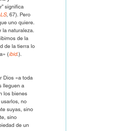
” significa 
LS
, 67). Pero 
que uno quiere. 
y la naturaleza. 
ibimos de la 
e la tierra lo 
a» (
ibid
.). 
r Dios «a toda 
s lleguen a 
n los bienes 
 usarlos, no 
te suyas, sino 
e, sino 
piedad de un 