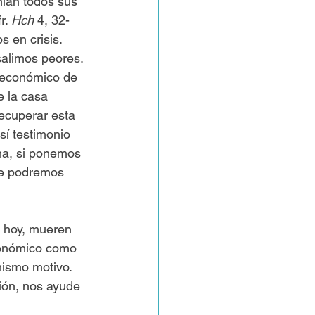
nían todos sus 
r. 
Hch
 4, 32-
 en crisis. 
salimos peores. 
 económico de 
e la casa 
ecuperar esta 
sí testimonio 
na, si ponemos 
te podremos 
, hoy, mueren 
conómico como 
mismo motivo. 
ión, nos ayude 