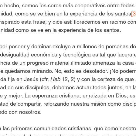
 hecho, somos los seres más cooperativos entre todas l
idad, como se ve bien en la experiencia de los santos
[3
spirado esta frase, y dice así: florecemos en racimo com
idad como se ve en la experiencia de los santos.
or poseer y dominar excluye a millones de personas de 
desigualdad económica y tecnológica es tal que lacera el 
ncia de un progreso material ilimitado amenaza la casa
 quedarnos mirando. No, esto es desolador. ¡No pode
a fija en Jesús (cfr. 
Heb
 12, 2) y con la certeza de que
d de sus discípulos, debemos actuar todos juntos, en l
e y mejor. La esperanza cristiana, enraizada en Dios, es
ntad de compartir, reforzando nuestra misión como discíp
odo con nosotros.
n las primeras comunidades cristianas, que como nosotro