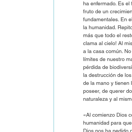
ha enfermado. Es el 
fruto de un crecimi
fundamentales. En e
la humanidad. Repito
más que todo el rest
clama al cielo! Al m
a la casa común. No
límites de nuestro ma
pérdida de biodivers
la destrucción de lo
de la mano y tienen l
poseer, de querer do
naturaleza y al mism
«Al comienzo Dios co
humanidad para que t
Dios nos ha pedido d