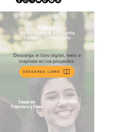
Aldeas:
repensando la economía
desde lo comunitario
Descarga el libro digital, leélo e
inspírate en los proyectos.
DESCARGA LIBRO
Cien Asís
Casas de
Francisco y Clara