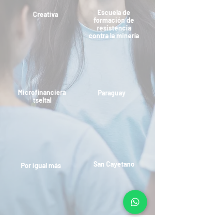
Escuela de
Creativa
formación de
resistencia
contra la minería
Microfinanciera
Paraguay
tseltal
San Cayetano
Por igual más