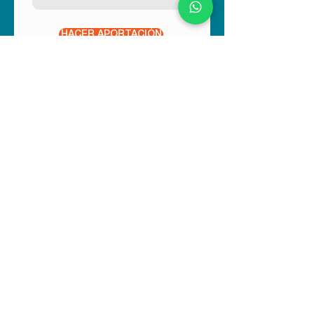
HACER APORTACIÓN
Si prefieres puedes realizar una
transferencia o depósito y enviar
comprobante a:
promocion@imdosoc.org
Una vez recibido, te contactaremos
para dar seguimiento a tu solicitud.
Datos para transferencia o depósito:
ASOCIACIÓN MEXICANA DE PROMOCIÓN Y
CULTURA SOCIAL, A. C.
R.F.C. AMP830627-ML5
BBVA Bancomer:
Cuenta No. 0446105254
Cuenta CLABE No. 012180004461052543