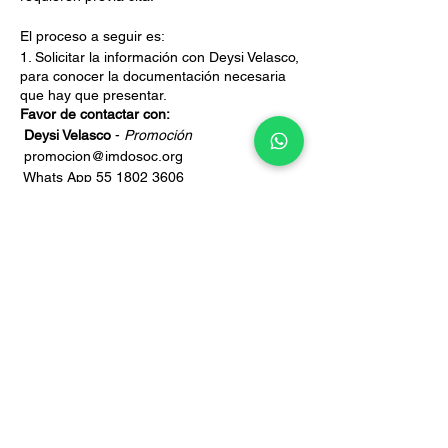
El proceso a seguir es:
1. Solicitar la información con Deysi Velasco,
para conocer la documentación necesaria
que hay que presentar.
Favor de contactar con:
Deysi Velasco
-
Promoción
promocion@imdosoc.org
Whats App 55 1802 3606
2. Se programa una entrevista con el
Coordinador de la Maestría.
3. Continuamos con el proceso de
inscripción.
Compartir este evento