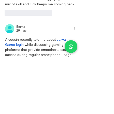
mix of skill and luck keeps me coming back.
Me gusta
Reaccionar
Emma
26 may
A cousin recently told me about 
Jalwa 
Game login
 while discussing gaming 
platforms that provide smoother account 
access during regular smartphone usage 
online. Yesterday afternoon I spent some 
time checking menus, exploring features, 
and testing navigation speed continuously 
from my device during a longer session. 
Surprisingly, the platform stayed smooth 
even after carefully browsing multiple 
pages compared to several similar gaming 
apps available online recently. I also 
checked loading performance carefully and 
compared the overall browsing experience 
with apps that…