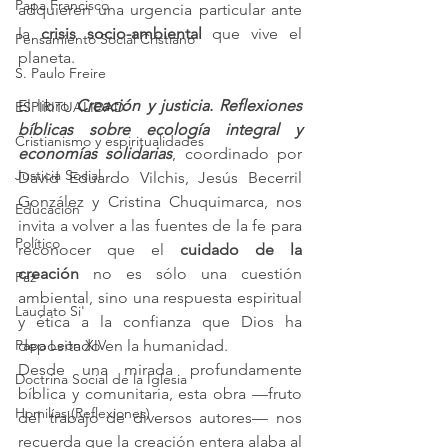
Papa Francisco
adquieren una urgencia particular ante 
la 
crisis socio-ambiental 
que vive el 
Pensamiento Social Cristiano
planeta.
S. Paulo Freire
El libro 
Creación y justicia. Reflexiones 
ESPIRITUALIDAD
bíblicas sobre ecología integral y 
Cristianismo y espiritualidades
economías solidarias
, coordinado por 
Justicia Social
David Eduardo Vilchis, Jesús Becerril 
González y Cristina Chuquimarca, nos 
Educación
invita a volver a las fuentes de la fe para 
Político
reconocer que el 
cuidado de la 
creación
 no es sólo una cuestión 
Paz
ambiental, sino una respuesta espiritual 
Laudato Si'
y ética a la confianza que Dios ha 
Papa León XIV
depositado en la humanidad.
Desde una mirada profundamente 
Doctrina Social de la Iglesia
bíblica y comunitaria, esta obra —fruto 
Homilías (Reflexiones)
del trabajo de diversos autores— nos 
recuerda que la creación entera alaba al 