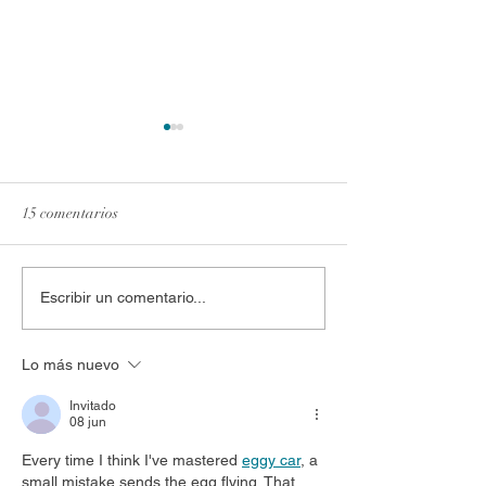
15 comentarios
Acciones desde Laudato Si’
El ecologismo sin j
Escribir un comentario...
social sólo es jard
Lo más nuevo
Invitado
08 jun
Every time I think I've mastered 
eggy car
, a 
small mistake sends the egg flying. That 