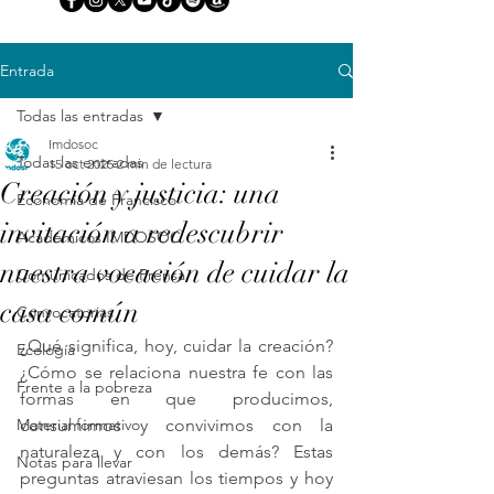
Entrada
Todas las entradas
Imdosoc
Todas las entradas
15 oct 2025
2 min de lectura
Creación y justicia: una
Economía de Francisco
invitación a redescubrir
Académicos IMDOSOC
nuestra vocación de cuidar la
Comunicados de Prensa
casa común
Convocatorias
¿Qué significa, hoy, cuidar la creación? 
Ecología
¿Cómo se relaciona nuestra fe con las 
Frente a la pobreza
formas en que producimos, 
Material formativo
consumimos y convivimos con la 
naturaleza y con los demás? Estas 
Notas para llevar
preguntas atraviesan los tiempos y hoy 