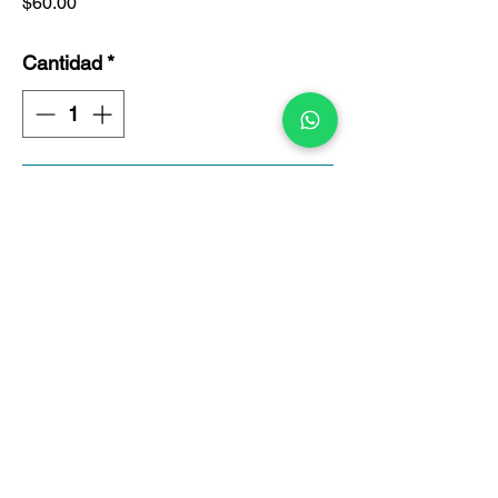
Precio
$60.00
Cantidad
*
Agregar al carrito
Política de Privacidad
La Asociación Mexicana de Promoción y
Cultura Social A.C., (“Imdosoc”),
comprometida con la protección de tus datos
personales, asumiendo la responsabilidad de
su uso, manejo, almacenamiento y
confidencialidad de acuerdo a lo establecido
en la Ley Federal de Protección de Datos
Personales en Posesión de los Particulares y
con el fin de darte a conocer la información
relativa a las características principales del
tratamiento al que serán sometidos tus datos