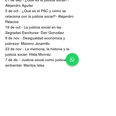
21 de sep - ¿Qué es la justicia social?- 
Alejandro Aguilar
5 de oct - ¿Qué es el PSC y cómo se 
relaciona con la justicia social?- Alejandro 
Palacios
19 de oct - La justicia social en las 
Sagradas Escrituras- Dan González
9 de nov - Desigualdad económica y 
pobreza- Máximo Jaramillo
23 de nov - La memoria, la historia y la 
justicia social- Hilda Monráz
7 de dic - Justicia social como justicia 
ambiental- Maritza Islas
___________________________________
_____
Este es un evento de acceso libre gracias a 
la solidaridad de nuestros donantes.
Tú también puedes sumarte realizando una 
aportación voluntaria, a través de la 
siguiente página: 
www.imdosoc.org/donativos