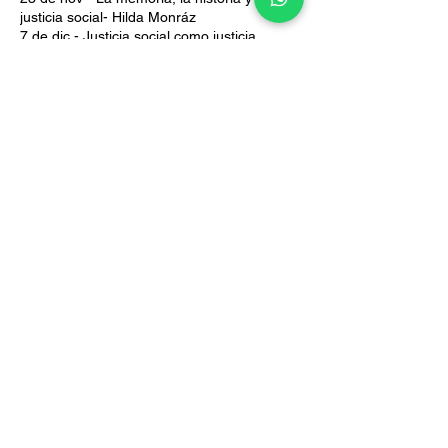
justicia social- Hilda Monráz
7 de dic - Justicia social como justicia
ambiental- Maritza Islas
Acceso libre por Facebook Live
Compartir este evento
Política de Privacidad
La Asociación Mexicana de Promoción y
Cultura Social A.C., (“Imdosoc”),
comprometida con la protección de tus datos
personales, asumiendo la responsabilidad de
su uso, manejo, almacenamiento y
confidencialidad de acuerdo a lo establecido
en la Ley Federal de Protección de Datos
Personales en Posesión de los Particulares y
con el fin de darte a conocer la información
relativa a las características principales del