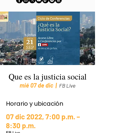
Que es la justicia social
mié 07 de dic
  |  
FB Live
Horario y ubicación
07 dic 2022, 7:00 p.m. –
8:30 p.m.
FB Live