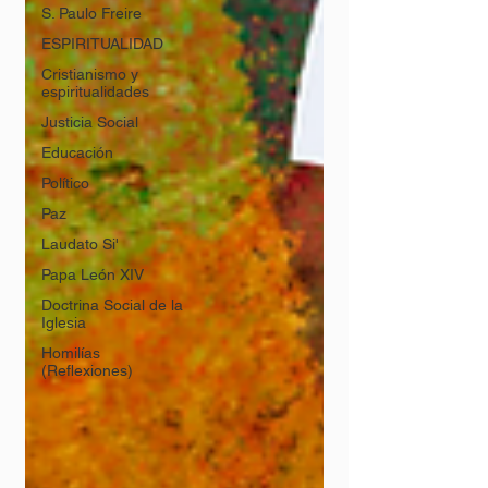
S. Paulo Freire
ESPIRITUALIDAD
Cristianismo y
espiritualidades
Justicia Social
Educación
Político
Paz
Laudato Si'
Papa León XIV
Doctrina Social de la
Iglesia
Homilías
(Reflexiones)