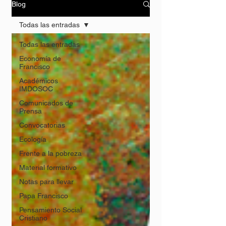
Blog
Todas las entradas
Todas las entradas
Economía de
Francisco
Académicos
IMDOSOC
Comunicados de
Prensa
Convocatorias
Ecología
Frente a la pobreza
Material formativo
Notas para llevar
Papa Francisco
Pensamiento Social
Cristiano