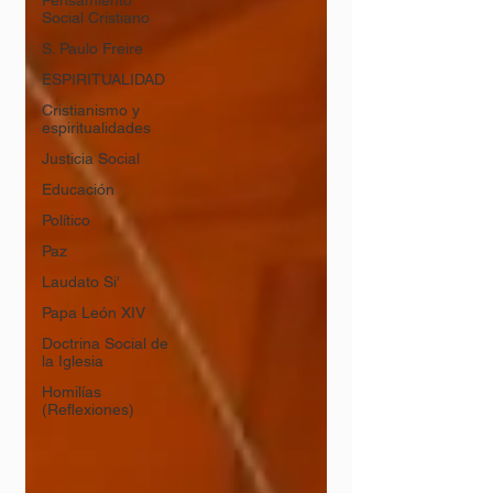
Pensamiento
Social Cristiano
S. Paulo Freire
ESPIRITUALIDAD
Cristianismo y
espiritualidades
Justicia Social
Educación
Político
Paz
Laudato Si'
Papa León XIV
Doctrina Social de
la Iglesia
Homilías
(Reflexiones)