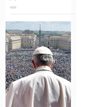
Gaudium para ser
Iglesia en salida
La exhortación apostólica Evangelii Gaudium
es un documento fiel a lo que los
propiciadores del Concilio Vaticano II
apostaron...