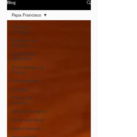
Blog
Papa Francisco
Todas las
entradas
Economía de
Francisco
Académicos
IMDOSOC
Comunicados de
Prensa
Convocatorias
Ecología
Frente a la
pobreza
Material formativo
Notas para llevar
Papa Francisco