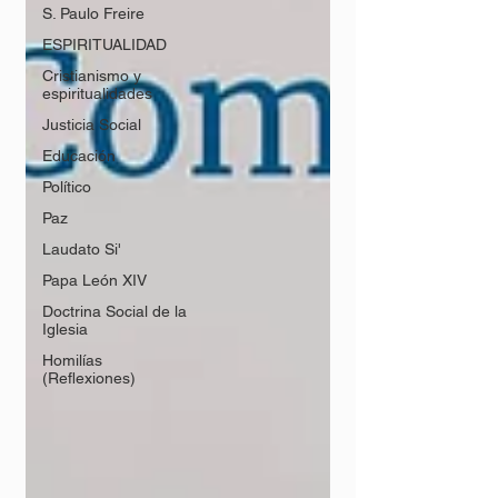
S. Paulo Freire
ESPIRITUALIDAD
Cristianismo y
espiritualidades
Justicia Social
Educación
Político
Paz
Laudato Si'
Papa León XIV
Doctrina Social de la
Iglesia
Homilías
(Reflexiones)