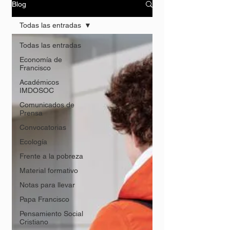
Blog
Todas las entradas
Todas las entradas
Economía de
Francisco
Académicos
IMDOSOC
Comunicados de
Prensa
Convocatorias
Ecología
Frente a la pobreza
Material formativo
Notas para llevar
Papa Francisco
Pensamiento Social
Cristiano