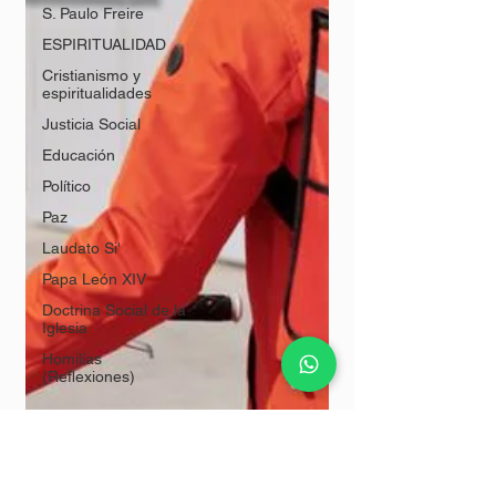
S. Paulo Freire
ESPIRITUALIDAD
Cristianismo y
espiritualidades
Justicia Social
Educación
Político
Paz
Laudato Si'
Papa León XIV
Doctrina Social de la
Iglesia
Homilías
(Reflexiones)