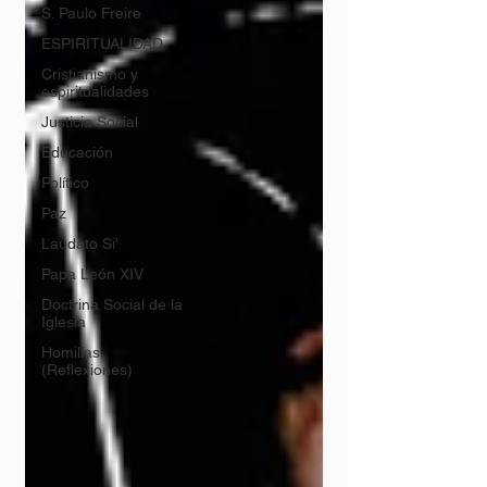
S. Paulo Freire
ESPIRITUALIDAD
Cristianismo y
espiritualidades
Justicia Social
Educación
Político
Paz
Laudato Si'
Papa León XIV
Doctrina Social de la
Iglesia
Homilías
(Reflexiones)