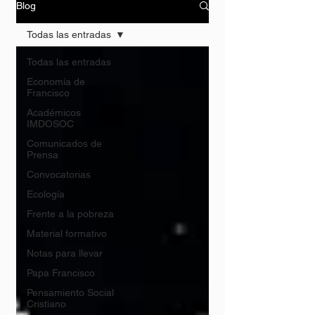
Blog
Todas las entradas
Todas las entradas
Economía de
Francisco
Académicos
IMDOSOC
Comunicados de
Prensa
Convocatorias
Ecología
Frente a la pobreza
Material formativo
Notas para llevar
Papa Francisco
Pensamiento Social
Cristiano