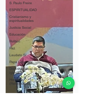
S. Paulo Freire
ESPIRITUALIDAD
Cristianismo y
espiritualidades
Justicia Social
Educación
Político
Paz
Laudato Si'
Papa León XIV
Doctrina Social de la
Iglesia
Homilías
(Reflexiones)