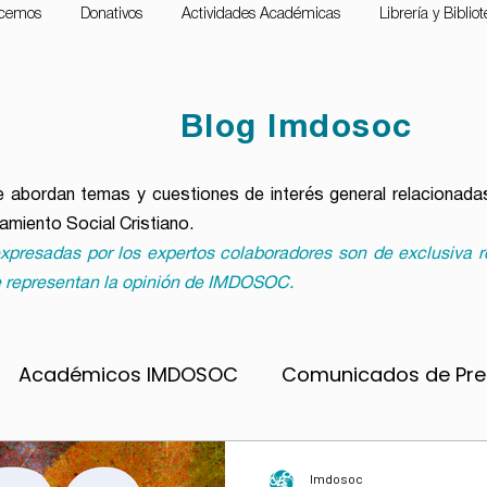
cemos
Donativos
Actividades Académicas
Librería y Biblio
Blog Imdosoc
 abordan temas y cuestiones de interés general relacionadas
samiento Social Cristiano.
xpresadas por los expertos colaboradores son de exclusiva r
 representan la opinión de IMDOSOC.
Académicos IMDOSOC
Comunicados de Pr
pobreza
Material formativo
Notas para lleva
Imdosoc