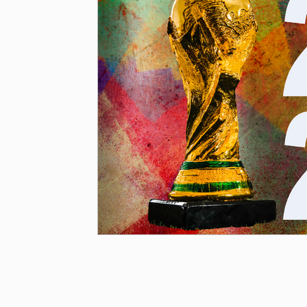
Papa Francisco
Pensamiento Social Crist
Cristianismo y espiritualidades
Justicia S
Papa León XIV
Doctrina Social de la Iglesi