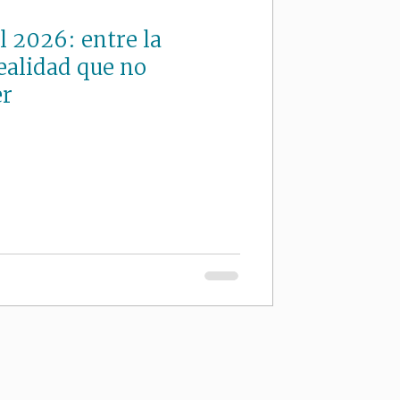
l 2026: entre la
realidad que no
er
 Si'