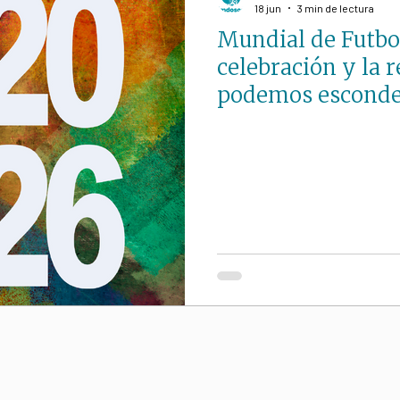
18 jun
3 min de lectura
Mundial de Futbo
iano
S. Paulo Freire
ESPIRITUALIDAD
celebración y la 
podemos escond
ocial
Educación
Político
Paz
Laudato
a
Homilías (Reflexiones)