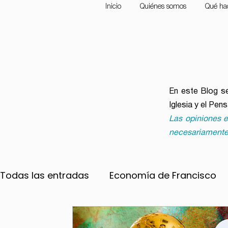
Inicio
Quiénes somos
Qué ha
En este Blog se
Iglesia y el Pen
Las opiniones e
necesariamente
Todas las entradas
Economía de Francisco
Convocatorias
Ecología
Frente a la 