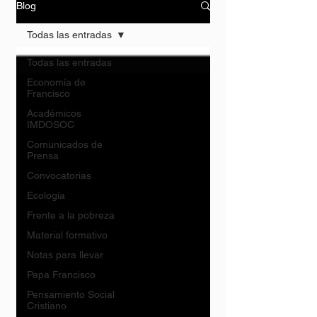
Blog
Todas las entradas
Todas las entradas
Economía de
Francisco
Académicos
IMDOSOC
Comunicados de
Prensa
Convocatorias
Ecología
Frente a la pobreza
Material formativo
Notas para llevar
Papa Francisco
Pensamiento Social
Cristiano