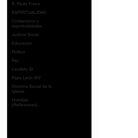
S. Paulo Freire
ESPIRITUALIDAD
Cristianismo y
espiritualidades
Justicia Social
Educación
Político
Paz
Laudato Si'
Papa León XIV
Doctrina Social de la
Iglesia
Homilías
(Reflexiones)