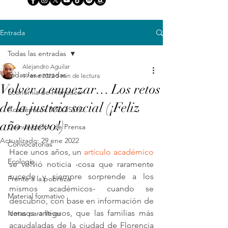
Entrada
Todas las entradas
Alejandro Aguilar
Todas las entradas
19 ene 2022
5 min de lectura
Volver a empezar… Los retos
Economía de Francisco
de la justicia social (¡Feliz
Académicos IMDOSOC
año nuevo!)
Comunicados de Prensa
Actualizado:
29 ene 2022
Convocatorias
Hace unos años, un 
artículo académico
Ecología
se volvió noticia -cosa que raramente 
sucede y siempre sorprende a los 
Frente a la pobreza
mismos académicos- cuando se 
Material formativo
descubrió, con base en información de 
censos antiguos, que las familias más 
Notas para llevar
acaudaladas de la ciudad de Florencia 