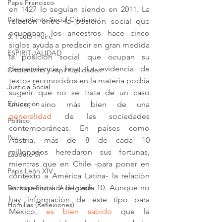
Papa Francisco
en 1427 lo seguían siendo en 2011. La 
Pensamiento Social Cristiano
relación entre la posición social que 
ocupaban los ancestros hace cinco 
S. Paulo Freire
siglos ayuda a predecir en gran medida 
ESPIRITUALIDAD
la posición social que ocupan su 
descendencia hoy. La evidencia de 
Cristianismo y espiritualidades
textos reconocidos en la materia podría 
Justicia Social
sugerir que no se trata de un caso 
Educación
único, sino más bien de una 
generalidad
 de las sociedades 
Político
contemporáneas. En países como 
Paz
Austria, más de 8 de cada 10 
millonarios heredaron sus fortunas, 
Laudato Si'
mientras que en Chile -para poner en 
Papa León XIV
contexto a América Latina- la relación 
es superior a 7 de cada 10. Aunque no 
Doctrina Social de la Iglesia
hay información de este tipo para 
Homilías (Reflexiones)
México, 
es bien sabido
 que la 