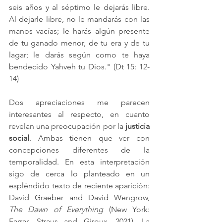
seis años y al séptimo le dejarás libre. 
Al dejarle libre, no le mandarás con las 
manos vacías; le harás algún presente 
de tu ganado menor, de tu era y de tu 
lagar; le darás según como te haya 
bendecido Yahveh tu Dios." 
(Dt 15: 12-
14)
Dos apreciaciones me parecen 
interesantes al respecto, en cuanto 
revelan una preocupación por la 
justicia 
social
. Ambas tienen que ver con 
concepciones diferentes de la 
temporalidad. En esta interpretación 
sigo de cerca lo planteado en un 
espléndido texto de reciente aparición: 
David Graeber and David Wengrow, 
The Dawn of Everything
 (New York: 
Farrar, Straus and Giroux, 2021). La 