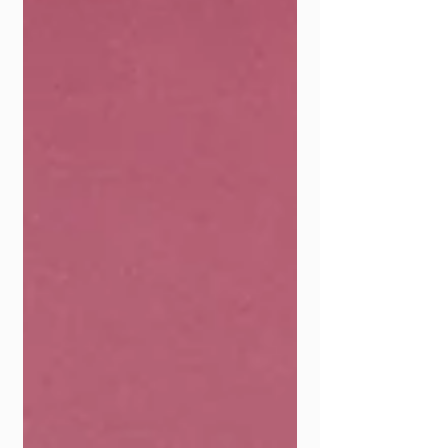
culturales y religiosas, esta semana adquiere
una resonancia particularmente urgente. El
lema elegido par