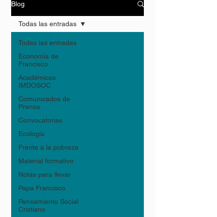
Blog
Todas las entradas
Todas las entradas
Economía de
Francisco
Académicos
IMDOSOC
Comunicados de
Prensa
Convocatorias
Ecología
Frente a la pobreza
Material formativo
Notas para llevar
Papa Francisco
Pensamiento Social
Cristiano