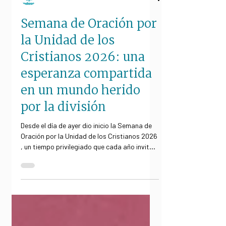
Imdosoc
Semana de Oración por
la Unidad de los
Cristianos 2026: una
esperanza compartida
en un mundo herido
por la división
Desde el día de ayer dio inicio la Semana de
Oración por la Unidad de los Cristianos 2026
, un tiempo privilegiado que cada año invita a
las distintas confesiones cristianas a
detenerse, orar juntas y renovar el
compromiso con la unidad visible del Cuerpo
de Cristo. En un contexto global marcado
por guerras prolongadas, polarización
social, crisis humanitarias y fracturas