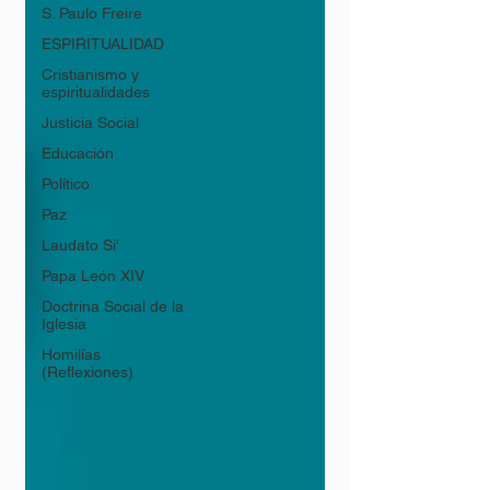
S. Paulo Freire
ESPIRITUALIDAD
Cristianismo y
espiritualidades
Justicia Social
Educación
Político
Paz
Laudato Si'
Papa León XIV
Doctrina Social de la
Iglesia
Homilías
(Reflexiones)