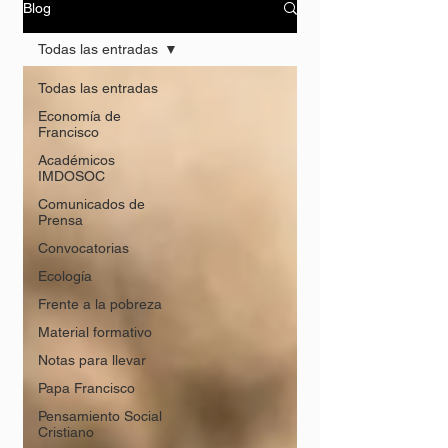
Blog
Todas las entradas
Todas las entradas
Economía de
Francisco
Académicos
IMDOSOC
Comunicados de
Prensa
Convocatorias
Ecología
Frente a la pobreza
Material formativo
Notas para llevar
Papa Francisco
Pensamiento Social
Cristiano