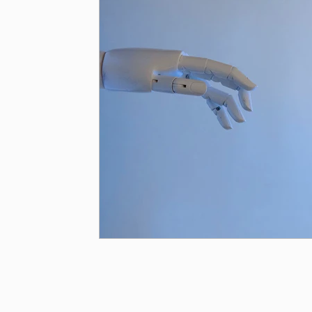
Papa Francisco
Pensamiento Social Crist
Cristianismo y espiritualidades
Justicia S
Papa León XIV
Doctrina Social de la Iglesi