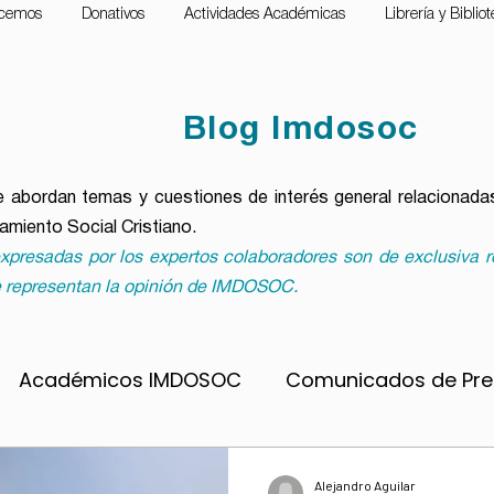
cemos
Donativos
Actividades Académicas
Librería y Biblio
Blog Imdosoc
 abordan temas y cuestiones de interés general relacionadas
samiento Social Cristiano.
xpresadas por los expertos colaboradores son de exclusiva r
 representan la opinión de IMDOSOC.
Académicos IMDOSOC
Comunicados de Pr
pobreza
Material formativo
Notas para lleva
Alejandro Aguilar