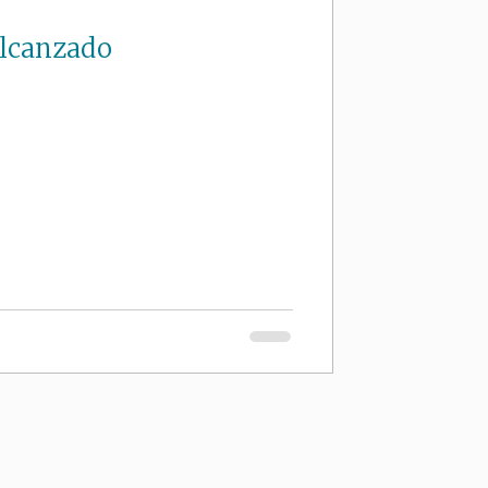
alcanzado
 Si'