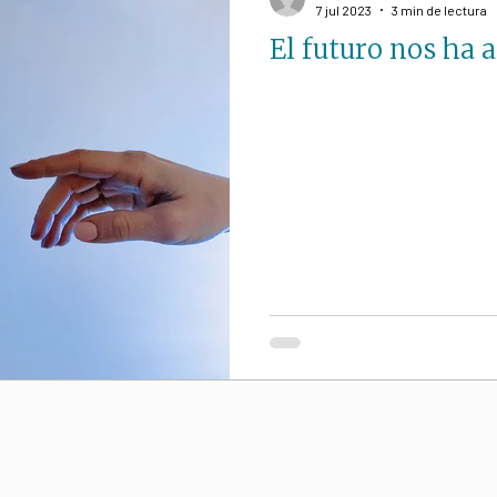
7 jul 2023
3 min de lectura
El futuro nos ha 
iano
S. Paulo Freire
ESPIRITUALIDAD
ocial
Educación
Político
Paz
Laudato
a
Homilías (Reflexiones)