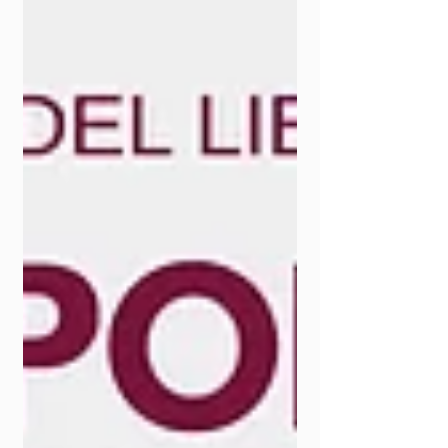
En Dilexi Te , el Papa resalta que la Doctrina
Soc