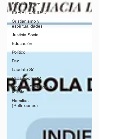
S. Paulo Freire
ESPIRITUALIDAD
Cristianismo y
espiritualidades
Justicia Social
Educación
Político
Paz
Laudato Si'
Papa León XIV
Doctrina Social de la
Iglesia
Homilías
(Reflexiones)