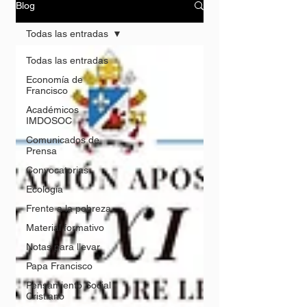
Blog
Todas las entradas
Todas las entradas
Economía de
Francisco
Académicos
IMDOSOC
Comunicados de
Prensa
Convocatorias
Ecología
Frente a la pobreza
Material formativo
Notas para llevar
Papa Francisco
Pensamiento Social
Cristiano