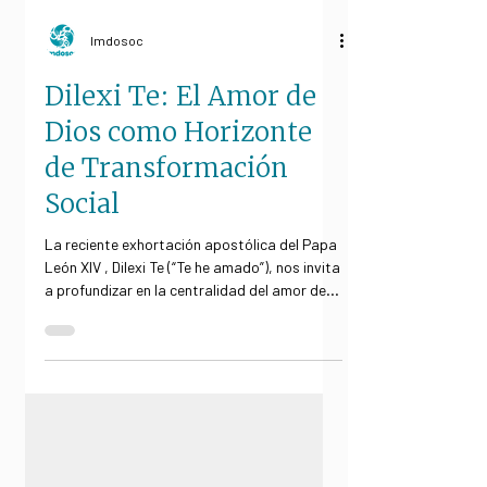
Imdosoc
Dilexi Te: El Amor de
Dios como Horizonte
de Transformación
Social
La reciente exhortación apostólica del Papa
León XIV , Dilexi Te (“Te he amado”), nos invita
a profundizar en la centralidad del amor de
Dios hacia los pobres y a repensar la vida
cristiana como un compromiso activo por la
justicia y la fraternidad. Este texto se
presenta como una continuidad del
magisterio del Papa Francisco, marcando un
rumbo pastoral que nos llama a vivir la fe
desde la cercanía con los más vulnerables.