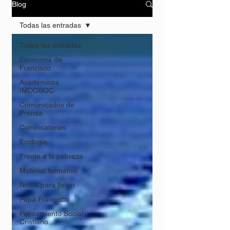
Blog
Todas las entradas
Todas las entradas
Economía de
Francisco
Académicos
IMDOSOC
Comunicados de
Prensa
Convocatorias
Ecología
Frente a la pobreza
Material formativo
Notas para llevar
Papa Francisco
Pensamiento Social
Cristiano