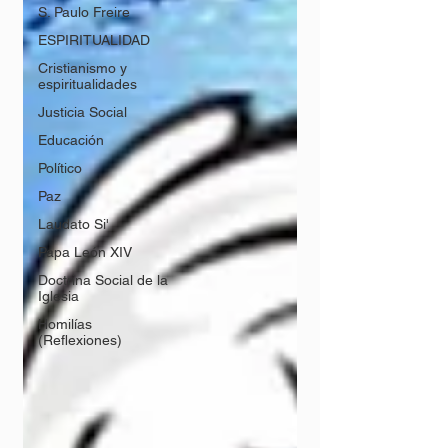
S. Paulo Freire
ESPIRITUALIDAD
Cristianismo y
espiritualidades
Justicia Social
Educación
Político
Paz
Laudato Si'
Papa León XIV
Doctrina Social de la
Iglesia
Homilías
(Reflexiones)