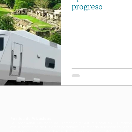
progreso
Política de Privacidad
La Asociación Mexicana de Promoción y Cultura Social A.C., (“Imdoso
con la protección de tus datos personales, asumiendo la responsabilidad 
almacenamiento y confidencialidad de acuerdo a lo establecido en 