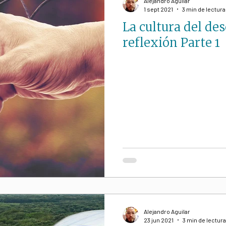
Alejandro Aguilar
1 sept 2021
3 min de lectura
La cultura del des
iano
S. Paulo Freire
ESPIRITUALIDAD
reflexión Parte 1
ocial
Educación
Político
Paz
Laudato
a
Homilías (Reflexiones)
Alejandro Aguilar
23 jun 2021
3 min de lectura