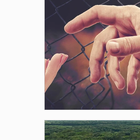
Papa Francisco
Pensamiento Social Crist
Cristianismo y espiritualidades
Justicia S
Papa León XIV
Doctrina Social de la Iglesi