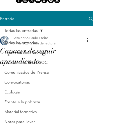
Entrada
Todas las entradas
Seminario Paulo Freire
Todas las entradas
6 may 2021
2 min de lectura
Capaces de seguir
Economía de Francisco
aprendiendo
Académicos IMDOSOC
Comunicados de Prensa
Convocatorias
Ecología
Frente a la pobreza
Material formativo
Notas para llevar