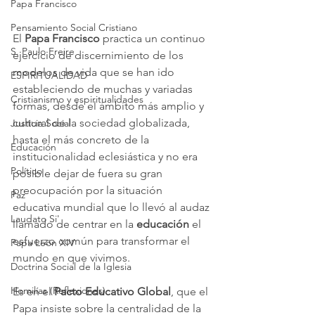
Papa Francisco
Pensamiento Social Cristiano
El 
Papa Francisco
 practica un continuo 
S. Paulo Freire
ejercicio de discernimiento de los 
modelos de vida que se han ido 
ESPIRITUALIDAD
estableciendo de muchas y variadas 
Cristianismo y espiritualidades
formas, desde el ámbito más amplio y 
cultural de la sociedad globalizada, 
Justicia Social
hasta el más concreto de la 
Educación
institucionalidad eclesiástica y no era 
Político
posible dejar de fuera su gran 
preocupación por la situación 
Paz
educativa mundial que lo llevó al audaz 
Laudato Si'
llamado de centrar en la 
educación
 el 
esfuerzo común para transformar el 
Papa León XIV
mundo en que vivimos. 
Doctrina Social de la Iglesia
Homilías (Reflexiones)
Es en el 
Pacto Educativo Global
, que el 
Papa insiste sobre la centralidad de la 