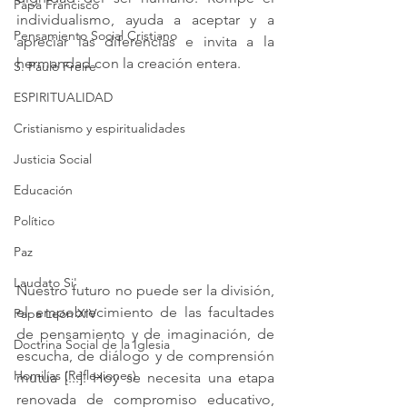
Papa Francisco
individualismo, ayuda a aceptar y a 
Pensamiento Social Cristiano
apreciar las diferencias e invita a la 
hermandad con la creación entera.
S. Paulo Freire
ESPIRITUALIDAD
Cristianismo y espiritualidades
Justicia Social
Educación
Político
Paz
Laudato Si'
Nuestro futuro no puede ser la división, 
el empobrecimiento de las facultades 
Papa León XIV
de pensamiento y de imaginación, de 
Doctrina Social de la Iglesia
escucha, de diálogo y de comprensión 
Homilías (Reflexiones)
mutua [...]. Hoy se necesita una etapa 
renovada de compromiso educativo, 