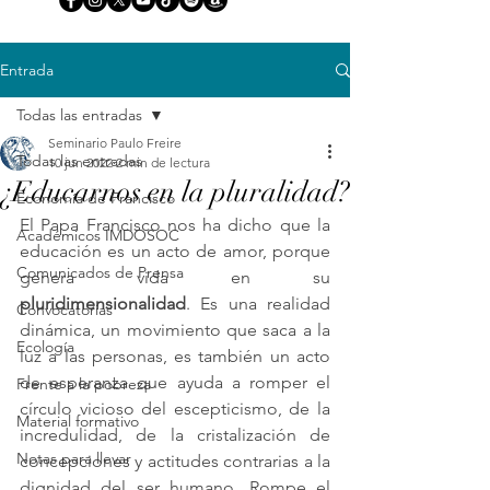
Entrada
Todas las entradas
Seminario Paulo Freire
Todas las entradas
10 jun 2022
2 min de lectura
¿Educarnos en la pluralidad?
Economía de Francisco
El Papa Francisco nos ha dicho que la 
Académicos IMDOSOC
educación es un acto de amor, porque 
Comunicados de Prensa
genera vida en su 
pluridimensionalidad
. Es una realidad 
Convocatorias
dinámica, un movimiento que saca a la 
Ecología
luz a las personas, es también un acto 
de esperanza que ayuda a romper el 
Frente a la pobreza
círculo vicioso del escepticismo, de la 
Material formativo
incredulidad, de la cristalización de 
Notas para llevar
concepciones y actitudes contrarias a la 
dignidad del ser humano. Rompe el 