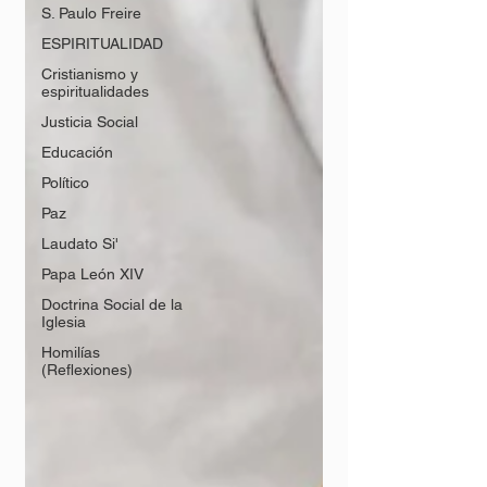
S. Paulo Freire
ESPIRITUALIDAD
Cristianismo y
espiritualidades
Justicia Social
Educación
Político
Paz
Laudato Si'
Papa León XIV
Doctrina Social de la
Iglesia
Homilías
(Reflexiones)