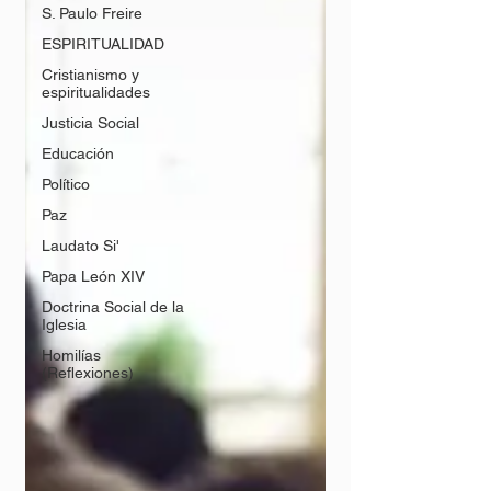
S. Paulo Freire
ESPIRITUALIDAD
Cristianismo y
espiritualidades
Justicia Social
Educación
Político
Paz
Laudato Si'
Papa León XIV
Doctrina Social de la
Iglesia
Homilías
(Reflexiones)