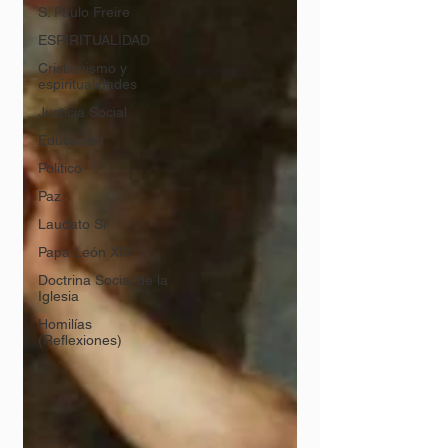
S. Paulo Freire
ESPIRITUALIDAD
Cristianismo y
espiritualidades
Justicia Social
Educación
Político
Paz
Laudato Si'
Papa León XIV
Doctrina Social de la
Iglesia
Homilías
(Reflexiones)