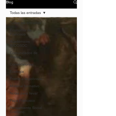
Blog
Todas las entradas
Todas las entradas
Economía de
Francisco
Académicos
IMDOSOC
Comunicados de
Prensa
Convocatorias
Ecología
Frente a la pobreza
Material formativo
Notas para llevar
Papa Francisco
Pensamiento Social
Cristiano