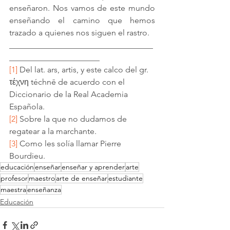
enseñaron. Nos vamos de este mundo 
enseñando el camino que hemos 
trazado a quienes nos siguen el rastro.
___________________________________
______________________
[1]
 Del lat. ars, artis, y este calco del gr. 
τέχνη téchnē de acuerdo con el 
Diccionario de la Real Academia 
Española.
[2]
 Sobre la que no dudamos de 
regatear a la marchante.
[3]
 Como les solía llamar Pierre 
Bourdieu.
educación
enseñar
enseñar y aprender
arte
profesor
maestro
arte de enseñar
estudiante
maestra
enseñanza
Educación