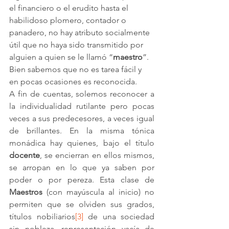
el financiero o el erudito hasta el 
habilidoso plomero, contador o 
panadero, no hay atributo socialmente 
útil que no haya sido transmitido por 
alguien a quien se le llamó “
maestro
”. 
Bien sabemos que no es tarea fácil y 
en pocas ocasiones es reconocida. 
A fin de cuentas, solemos reconocer a 
la individualidad rutilante pero pocas 
veces a sus predecesores, a veces igual 
de brillantes. En la misma tónica 
monádica hay quienes, bajo el título 
docente
, se encierran en ellos mismos, 
se arropan en lo que ya saben por 
poder o por pereza. Esta clase de 
Maestros
 (con mayúscula al inicio) no 
permiten que se olviden sus grados, 
títulos nobiliarios
[3]
 de una sociedad 
sin nobleza, representación vacía de 