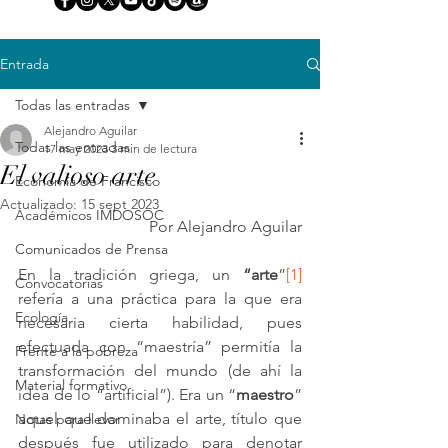
Entrada
Todas las entradas
Alejandro Aguilar
Todas las entradas
17 may 2023
3 min de lectura
El valioso arte
Economía de Francisco
Actualizado:
15 sept 2023
Académicos IMDOSOC
Por Alejandro Aguilar
Comunicados de Prensa
En la tradición griega, un 
“arte
”
[1]
Convocatorias
refería a una práctica para la que era 
Ecología
necesaria cierta habilidad, pues 
efectuada con “maestría” permitía la 
Frente a la pobreza
transformación del mundo (de ahí la 
Material formativo
idea de lo “artificial”). Era un “
maestro
” 
aquel que dominaba el arte, título que 
Notas para llevar
después fue utilizado para denotar 