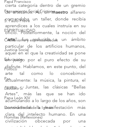
Papa Francisco
cierta categoría dentro de un gremio 
Pensamiento Social Cristiano
de artesanos. Así, un 
maestro
 alfarero 
comandaba un taller, donde recibía 
S. Paulo Freire
aprendices a los cuales instruía en su 
ESPIRITUALIDAD
oficio. Posteriormente, la noción del 
“
arte
” fue reducida a un ámbito 
Cristianismo y espiritualidades
particular de los artificios humanos, 
Justicia Social
aquel en el que la creatividad se pone 
Educación
en juego por el puro efecto de su 
disfrute. Hablamos, en este punto, del 
Político
arte tal como lo concebimos 
Paz
actualmente: la música, la pintura, el 
teatro… Juntas, las clásicas “Bellas 
Laudato Si'
Artes”, más las que se han ido 
Papa León XIV
acumulando a lo largo de los años, son 
consideradas la manifestación más 
Doctrina Social de la Iglesia
clara del intelecto humano. En una 
Homilías (Reflexiones)
civilización obcecada por una 