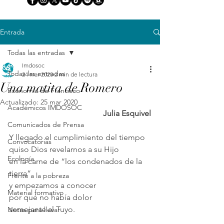
Entrada
Todas las entradas
Imdosoc
Todas las entradas
24 mar 2020
2 min de lectura
Una matita de Romero
Economía de Francisco
Actualizado:
25 mar 2020
Académicos IMDOSOC
Julia Esquivel
Comunicados de Prensa
Y llegado el cumplimiento del tiempo
Convocatorias
quiso Dios revelarnos a su Hijo
Ecología
en la carne de “los condenados de la 
tierra”
Frente a la pobreza
y empezamos a conocer
Material formativo
por qué no había dolor
semejante al Tuyo.
Notas para llevar