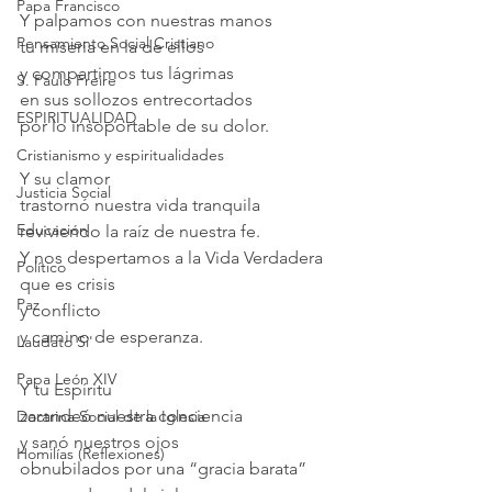
Papa Francisco
Y palpamos con nuestras manos
Pensamiento Social Cristiano
tu miseria en la de ellos
y compartimos tus lágrimas
S. Paulo Freire
en sus sollozos entrecortados
ESPIRITUALIDAD
por lo insoportable de su dolor.
Cristianismo y espiritualidades
Y su clamor
Justicia Social
trastornó nuestra vida tranquila
Educación
reviviendo la raíz de nuestra fe.
Y nos despertamos a la Vida Verdadera
Político
que es crisis
Paz
y conflicto
y camino de esperanza.
Laudato Si'
Papa León XIV
Y tu Espíritu
zarandeó nuestra conciencia
Doctrina Social de la Iglesia
y sanó nuestros ojos
Homilías (Reflexiones)
obnubilados por una “gracia barata”