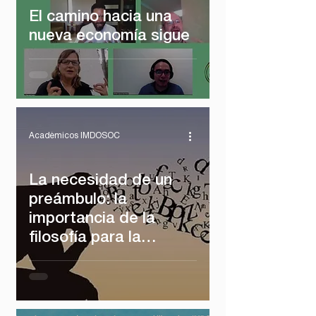
El camino hacia una
nueva economía sigue
Académicos IMDOSOC
La necesidad de un
preámbulo: la
importancia de la
filosofía para la
doctrina social de la
Iglesia