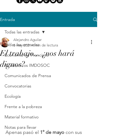
Entrada
Todas las entradas
Alejandro Aguilar
Todas las entradas
5 may 2021
4 min de lectura
El trabajo... ¿nos hará
Economía de Francisco
dignos?
Académicos IMDOSOC
Comunicados de Prensa
Convocatorias
Ecología
Frente a la pobreza
Material formativo
Notas para llevar
Apenas pasó el 
1° de mayo
 con sus 