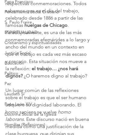
Papa Francisco
respectivas conmemoraciones. Todos 
sabemos que es el día del trabajo, 
Pensamiento Social Cristiano
celebrado desde 1886 a partir de las 
S. Paulo Freire
famosas 
huelgas de Chicago
. 
Paradójicamente, es una de las más 
ESPIRITUALIDAD
conmemoradas efemérides a lo largo y 
Cristianismo y espiritualidades
ancho del mundo en un contexto en 
Justicia Social
que el trabajo es cada vez más escaso 
y precario. Esta situación nos mueve a 
Educación
la reflexión: 
el trabajo… ¿nos hará 
Político
dignos?
 ¿O haremos digno al trabajo?
Paz
Un lugar común de las reflexiones 
Laudato Si'
sobre el trabajo es que el ser humano 
Papa León XIV
adquiere su dignidad laborando. El 
homo sapiens se vuelve 
homo 
Doctrina Social de la Iglesia
laborans. 
Este discurso nació en buena 
Homilías (Reflexiones)
medida como una justificación de la 
clase burguesa, que dirigían sus 