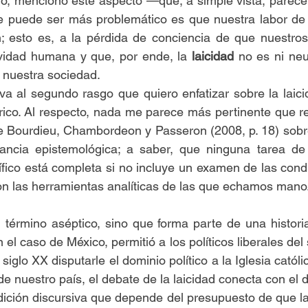
go, menciono este aspecto —que, a simple vista, parece 
e puede ser más problemático es que nuestra labor de p
ón; esto es, a la pérdida de conciencia de que nuestro
ividad humana y que, por ende, la 
laicidad
 no es ni neu
a nuestra sociedad.
eva al segundo rasgo que quiero enfatizar sobre la laicid
rico. Al respecto, nada me parece más pertinente que r
e Bourdieu, Chambordeon y Passeron (2008, p. 18) sobre
ilancia epistemológica; a saber, que ninguna tarea de 
tífico está completa si no incluye un examen de las condi
on las herramientas analíticas de las que echamos mano
 término aséptico, sino que forma parte de una histori
el caso de México, permitió a los políticos liberales del s
 siglo XX disputarle el dominio político a la Iglesia catól
 de nuestro país, el debate de la laicidad conecta con el de
dición discursiva que depende del presupuesto de que la