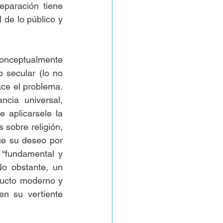
eparación tiene 
 de lo público y 
conceptualmente 
secular (lo no 
ace el problema. 
cia universal, 
aplicarsele la 
 sobre religión, 
ue su deseo por 
“fundamental y 
o obstante, un 
ducto moderno y 
n su vertiente 