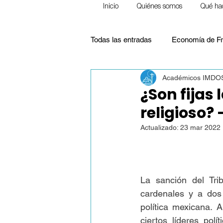
Inicio
Quiénes somos
Qué ha
Todas las entradas
Economía de Fr
Académicos IMD
Ecología
Frente a la pobreza
¿Son fijas 
religioso? 
Pensamiento Social Cristiano
Actualizado:
23 mar 2022
Justicia Social
Educación
La sanción del Tri
cardenales y a dos 
Homilías (Reflexiones)
política mexicana. 
ciertos líderes polí