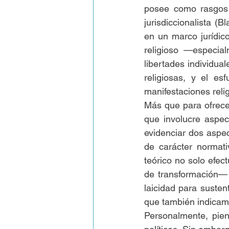
posee como rasgos pe
jurisdiccionalista
 (Bl
en un marco jurídico
religioso —especia
libertades individua
religiosas, y el es
manifestaciones reli
Más que para ofrece
que involucre aspect
evidenciar dos aspec
de carácter normati
teórico no solo efec
de transformación— 
laicidad para suste
que también indicam
Personalmente, pie