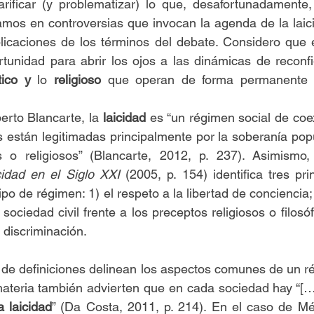
arificar (y problematizar) lo que, desafortunadamente,
os en controversias que invocan la agenda de la laicid
plicaciones de los términos del debate. Considero que 
rtunidad para abrir los ojos a las dinámicas de reconfi
tico y
 lo 
religioso
 que operan de forma permanente e
rto Blancarte, la 
laicidad
 es “un régimen social de coex
as están legitimadas principalmente por la soberanía pop
 o religiosos” (Blancarte, 2012, p. 237). Asimismo,
cidad en el Siglo XXI
 (2005, p. 154) identifica tres pri
ipo de régimen: 1) el respeto a la libertad de conciencia;
a sociedad civil frente a los preceptos religiosos o filosóf
o discriminación.
 de definiciones delinean los aspectos comunes de un r
materia también advierten que en cada sociedad hay “[…]
la laicidad
” (Da Costa, 2011, p. 214). En el caso de Mé