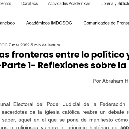
cemos
Donativos
Actividades Académicas
Librería y Biblio
ancisco
Académicos IMDOSOC
Comunicados de Prens
OSOC
7 mar 2022
5 min de lectura
Material formativo
Notas para llevar
Papa Francisco
las fronteras entre lo político 
-Parte 1- Reflexiones sobre la
S. Paulo Freire
ESPIRITUALIDAD
Cristianismo y espiritu
Por Abraham H
Político
Paz
Laudato Si'
Papa León XIV
Doct
bunal Electoral del Poder Judicial de la Federación
sacerdotes de la iglesia católica reabre un debate re
A saber, aquel en el que se pone de manifiesto cómo 
ticos o religiosos vulnera el principio histórico de 
sep