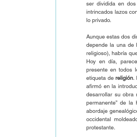
ser dividida en dos 
intrincados lazos con
lo privado.
Aunque estas dos di
depende la una de l
religioso), habría qu
Hoy en día, parece 
presente en todos l
etiqueta de
 religión
.
afirmó en la introdu
desarrollar su obra
permanente” de la h
abordaje genealógico
occidental moldeado
protestante.