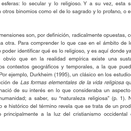
esferas: lo secular y lo religioso. Y a su vez, esta s
 otros binomios como el de lo sagrado y lo profano, o el
mensiones son, por definición, radicalmente opuestas, 
a otra. Para comprender lo que cae en el ámbito de lo 
e poder identificar qué es lo religioso, y es aquí donde y
obvio que en la realidad empírica existe una sustan
os contextos geográficos y temporales, a la que puede 
 Por ejemplo, Durkheim (1995), un clásico en los estudios
cción de 
Las formas elementales de la vida religiosa
 q
 nació de su interés en lo que consideraba un aspecto 
umanidad; a saber, su “naturaleza religiosa” (p. 1). N
 e histórico del término revela que se trata de un pro
 principalmente a la luz del cristianismo occidental e