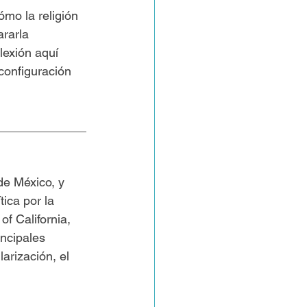
mo la religión 
rarla 
lexión aquí 
configuración 
_____________
de México, y 
ica por la 
of California, 
ncipales 
arización, el 