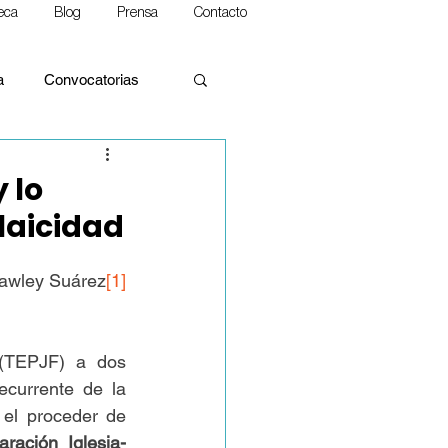
teca
Blog
Prensa
Contacto
a
Convocatorias
y lo
 laicidad
alidades
awley Suárez
[1]
rina Social de la Iglesia
 (TEPJF) a dos 
currente de la 
el proceder de 
aración Iglesia-