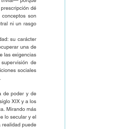
trivial— porque 
rescripción dé 
s conceptos son 
tral ni un rasgo 
ad: su carácter 
ecuperar una de 
 las exigencias 
supervisión de 
ciones sociales 
.
a de poder y de 
iglo XIX y a los 
ica. Mirando más 
 lo secular y el 
 realidad puede 