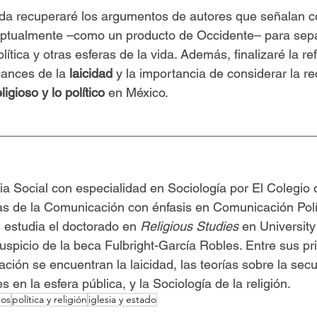
ada recuperaré los argumentos de autores que señalan có
eptualmente –como un producto de Occidente– para sepa
lítica y otras esferas de la vida. Además, finalizaré la ref
cances de la 
laicidad
 y la importancia de considerar la re
ligioso y lo político
 en México.
_____________________________________________
a Social con especialidad en Sociología por El Colegio 
as de la Comunicación con énfasis en Comunicación Polít
estudia el doctorado en 
Religious Studies
 en University 
spicio de la beca Fulbright-García Robles. Entre sus pri
ación se encuentran la laicidad, las teorías sobre la secul
s en la esfera pública, y la Sociología de la religión.
cos
política y religión
iglesia y estado