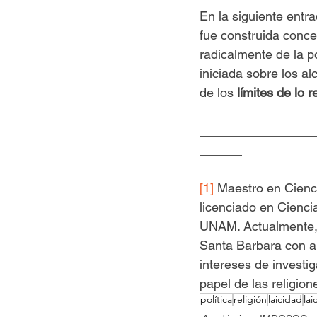
En la siguiente entr
fue construida conc
radicalmente de la po
iniciada sobre los al
de los 
límites de lo re
________________
______
[1]
 Maestro en Cienci
licenciado en Cienci
UNAM. Actualmente, 
Santa Barbara con au
intereses de investig
papel de las religione
política
religión
laicidad
lai