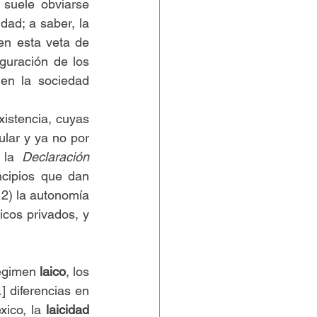
 suele obviarse 
ad; a saber, la 
en esta veta de 
guración de los 
n la sociedad 
istencia, cuyas 
ular y ya no por 
 la 
Declaración 
ncipios que dan 
 2) la autonomía 
icos privados, y 
égimen 
laico
, los 
 diferencias en 
xico, 
la 
laicidad