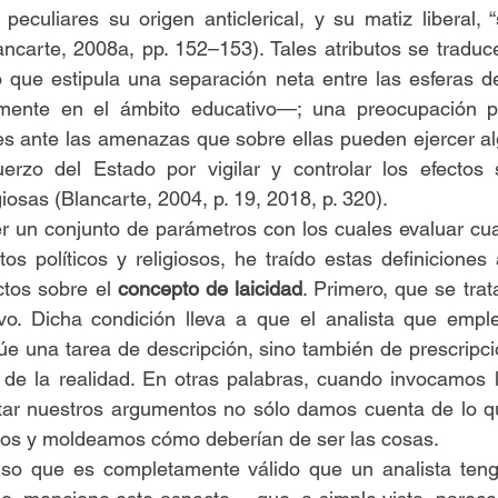
culiares su origen anticlerical, y su matiz liberal, “so
ancarte, 2008a, pp. 152–153)
. Tales atributos se traduc
 que estipula una separación neta entre las esferas de l
lmente en el ámbito educativo—; una preocupación po
les ante las amenazas que sobre ellas pueden ejercer al
fuerzo del Estado por vigilar y controlar los efectos 
giosas 
(Blancarte, 2004, p. 19, 2018, p. 320)
.
r un conjunto de parámetros con los cuales evaluar cua
os políticos y religiosos, he traído estas definiciones 
tos sobre el 
concepto de laicidad
. Primero, que se trat
vo. Dicha condición lleva a que el analista que emple
túe una tarea de descripción, sino también de prescripció
de la realidad. En otras palabras, cuando invocamos l
ntar nuestros argumentos no sólo damos cuenta de lo qu
os y moldeamos cómo deberían de ser las cosas.
nso que es completamente válido que un analista ten