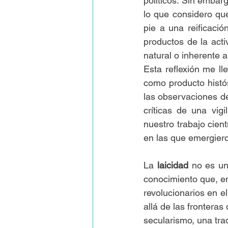
políticos. Sin embar
lo que considero qu
pie a una reificaci
productos de la act
natural o inherente 
Esta reflexión me ll
como producto histó
las observaciones d
críticas de una vig
nuestro trabajo cien
en las que emergier
La 
laicidad
 no es un
conocimiento que, en 
revolucionarios en el
allá de las fronteras
secularismo, una tra