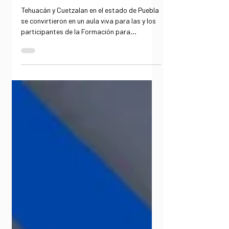
Solidaria
Tehuacán y Cuetzalan en el estado de Puebla
se convirtieron en un aula viva para las y los
participantes de la Formación para
Dinamizadores de Economía Social y
Solidaria en clave de la Economía de
Francisco. Más allá de las sesiones teóricas,
la visita de campo permitió conocer de
primera mano organizaciones que han
demostrado, durante décadas, que es
posible construir alternativas económicas
centradas en las personas, la cooperación y
el cuidado de la casa común. La jornada