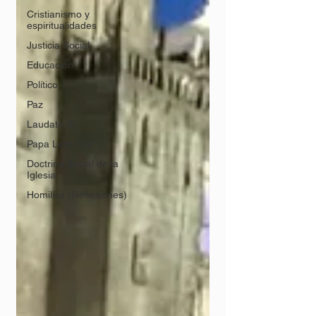
Cristianismo y
espiritualidades
Justicia Social
Educación
Político
Paz
Laudato Si'
Papa León XIV
Doctrina Social de la
Iglesia
Homilías (Reflexiones)