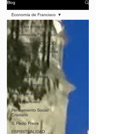
Blog
Economía de Francisco
Todas las entradas
Economía de Francisco
Académicos IMDOSOC
Comunicados de Prensa
Convocatorias
Ecología
Frente a la pobreza
Material formativo
Notas para llevar
Papa Francisco
Pensamiento Social
Cristiano
S. Paulo Freire
ESPIRITUALIDAD