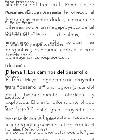
Papa Francisco
alrededor del Tren en la Península de 
Yucatán. En la presente le ofrezco al 
Pensamiento Social Cristiano
lector unas cuantas dudas, a manera de 
S. Paulo Freire
dilemas, sobre un megaproyecto de tal 
ESPIRITUALIDAD
magnitud. Pido disculpas, de 
antemano, por sólo colocar las 
Cristianismo y espiritualidades
preguntas y quedarme corto a la hora 
Justicia Social
de imaginar las respuestas…
Educación
Dilema 1: Los caminos del desarrollo
Político
El Tren “Maya” llega como un 
proyecto 
Paz
para “desarrollar”
 una región (el sur del 
país) históricamente olvidada y 
Laudato Si'
explotada. El primer dilema ante el que 
Papa León XIV
nos coloca este gran proyecto de 
desarrollo de infraestructura responde 
Doctrina Social de la Iglesia
a la pregunta: ¿Acaso es el desarrollo el 
Homilías (Reflexiones)
único camino de bienestar posible? ¿La 
elección deberá ser entre el 