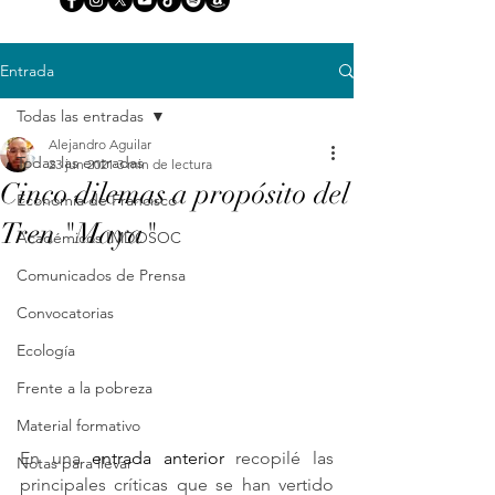
Entrada
Todas las entradas
Alejandro Aguilar
Todas las entradas
23 jun 2021
3 min de lectura
Cinco dilemas a propósito del
Economía de Francisco
Tren "Maya"
Académicos IMDOSOC
Comunicados de Prensa
Convocatorias
Ecología
Frente a la pobreza
Material formativo
En una 
entrada anterior
 recopilé las 
Notas para llevar
principales críticas que se han vertido 