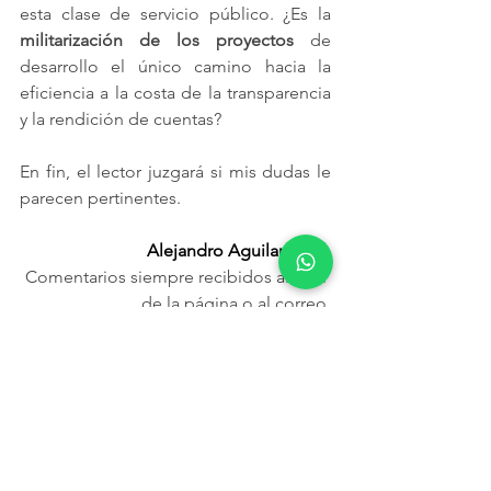
esta clase de servicio público. ¿Es la 
militarización de los proyectos
 de 
desarrollo el único camino hacia la 
eficiencia a la costa de la transparencia 
y la rendición de cuentas?
En fin, el lector juzgará si mis dudas le 
parecen pertinentes.
Alejandro Aguilar Nava
Comentarios siempre recibidos al final 
de la página o al correo 
alejandro.aguilar@imdosoc.org
Blog
México
economía
Estado
desarrollo
Tren Maya
megaproyecto
ola rosa
recursos
fondos públicos
Notas para llevar